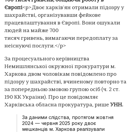
700 тисяч гривень, обіцяючи роботу в
Європі
<p>Двоє харків'ян отримали підозру у
шахрайстві, організувавши фейкове
працевлаштування в Європі. Вони ошукали
людей на майже 700
тисяч гривень, вимагаючи передоплату за
неіснуючі послуги.</p>
За процесуального керівництва
Немишлянської окружної прокуратури м.
Харкова двом чоловікам повідомлено про
підозру у шахрайстві, вчиненому повторно та
за попередньою змовою групою осіб (ч. 2 ст.
190 КК України). Про це повідомляє
Харківська обласна прокуратура, рише
УНН.
За даними слідства, протягом жовтня
2024 — червня 2025 року двоє
мешканців м. Харкова реалізували