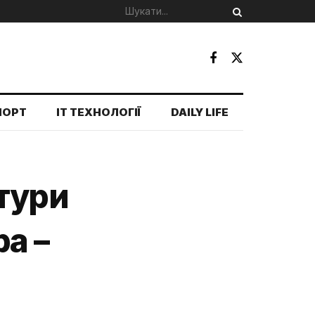
ПОРТ
IT ТЕХНОЛОГІЇ
DAILY LIFE
тури
а –