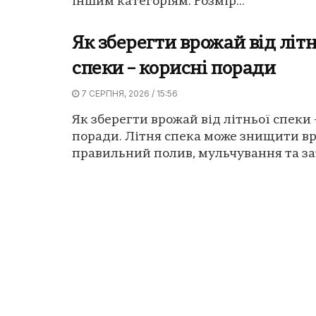
іншим категоріям. Розмір...
Як зберегти врожай від літн
спеки – корисні поради
7 СЕРПНЯ, 2026 / 15:56
Як зберегти врожай від літньої спеки 
поради. Літня спека може знищити вр
правильний полив, мульчування та зат