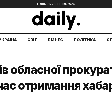
П’ятниця, 7 Серпня, 2026
УКРАЇНА
СВІТ
БІЗНЕС
ПОЛІТИКА
С
ів обласної прокура
час отримання хабар