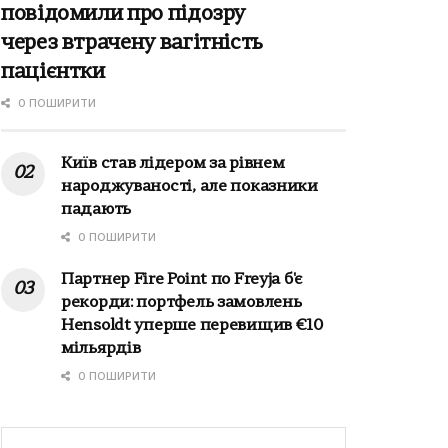
повідомили про підозру
через втрачену вагітність
пацієнтки
0 ПОШИРИТИ
Київ став лідером за рівнем
народжуваності, але показники
падають
0 ПОШИРИТИ
Партнер Fire Point по Freyja б'є
рекорди: портфель замовлень
Hensoldt уперше перевищив €10
мільярдів
0 ПОШИРИТИ