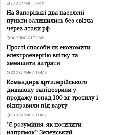
26 ХВИЛИН ТОМУ
На Запоріжжі два населені
пункти залишились без світла
через атаки рф
30 ХВИЛИН ТОМУ
Прості способи як економити
електроенергію влітку та
зменшити витрати
32 ХВИЛИНИ ТОМУ
Командира артилерійського
дивізіону запідозрили у
продажу понад 100 кг тротилу і
відправили під варту
53 ХВИЛИНИ ТОМУ
"Є розуміння, як посилити
напрямок": Зеленський