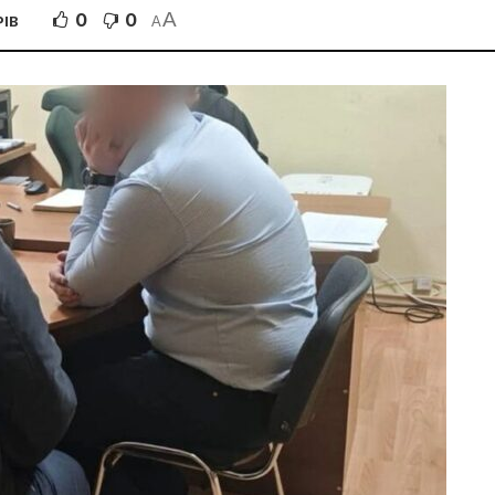
A
0
0
РІВ
A