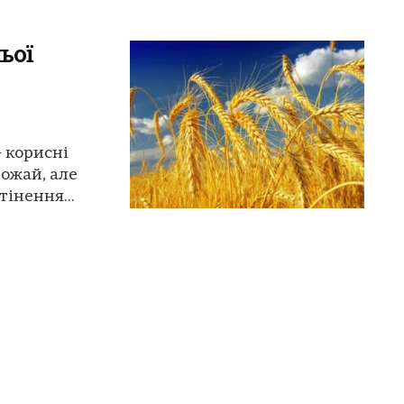
ьої
- корисні
ожай, але
інення...