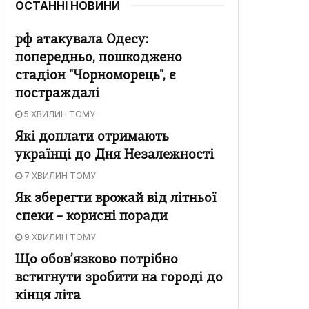
ОСТАННІ НОВИНИ
рф атакувала Одесу:
попередньо, пошкоджено
стадіон "Чорноморець", є
постраждалі
5 ХВИЛИН ТОМУ
Які доплати отримають
українці до Дня Незалежності
7 ХВИЛИН ТОМУ
Як зберегти врожай від літньої
спеки – корисні поради
9 ХВИЛИН ТОМУ
Що обов’язково потрібно
встигнути зробити на городі до
кінця літа