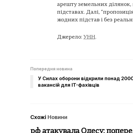
арешту земельних ділянок, 
підставах. Далі, “пропозиці
жодних підстав і без реал
Джерело:
УНН
.
Попередня новина
У Силах оборони відкрили понад 200
вакансій для IT-фахівців
Схожі
Новини
рф атакувала Одесу: попере