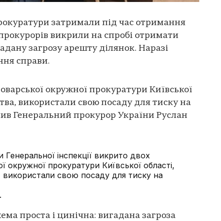
прокуратури затримали під час отримання
 прокурорів викрили на спробі отримати
адану загрозу арешту ділянок. Наразі
ння справи.
оварської окружної прокуратури Київської
дства, використали свою посаду для тиску на
мив Генеральний прокурор України Руслан
и Генеральної інспекції викрито двох
ї окружної прокуратури Київської області,
а, використали свою посаду для тиску на
.
ема проста і цинічна: вигадана загроза