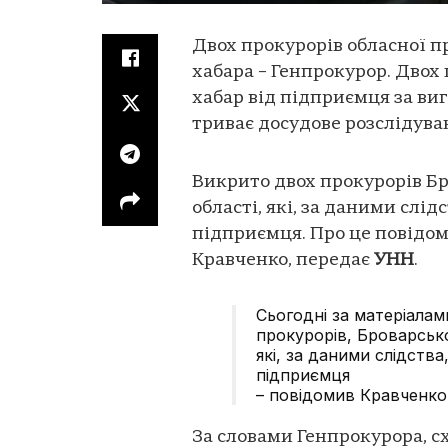
Двох прокурорів обласної 
хабара – Генпрокурор. Двох
хабар від підприємця за виг
триває досудове розслідува
Викрито двох прокурорів Бр
області, які, за даними слі
підприємця. Про це повідо
Кравченко, передає
УНН
.
Сьогодні за матеріалам
прокурорів, Броварсько
які, за даними слідств
підприємця
– повідомив Кравченко
За словами Генпрокурора, cх