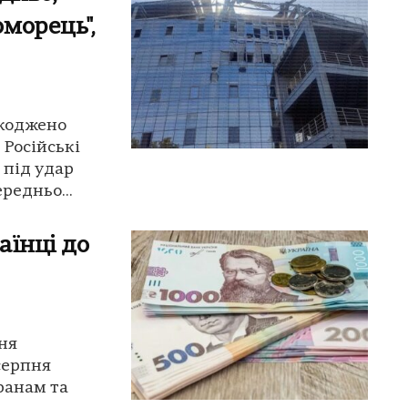
морець",
шкоджено
 Російські
 під удар
редньо...
аїнці до
ня
серпня
ранам та