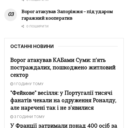
Ворог атакував Запоріжжя – під ударом
гаражний кооператив
0 ПОШИРИТИ
ОСТАННІ НОВИНИ
Ворог атакував КАБами Суми: п'ять
постраждалих, пошкоджено житловий
сектор
1 ГОДИНУ ТОМУ
"Фейкове" весілля: у Португалії тисячі
фанатів чекали на одруження Роналду,
але наречені так і не з'явилися
3 ГОДИНИ ТОМУ
У Франції затримали понад 400 осіб за