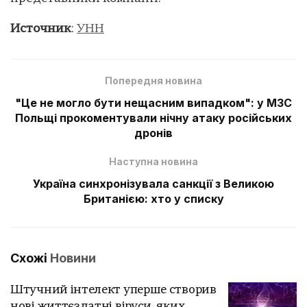
Источник
:
УНН
Попередня новина
"Це не могло бути нещасним випадком": у МЗС
Польщі прокоментували нічну атаку російських
дронів
Наступна новина
Україна синхронізувала санкції з Великою
Британією: хто у списку
Схожі
Новини
Штучний інтелект уперше створив
нові життєздатні віруси, яких