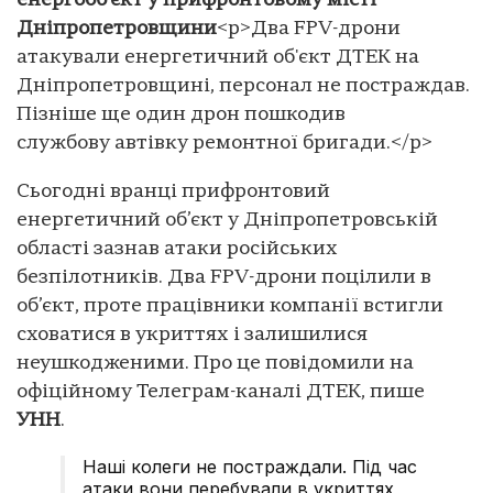
енергооб’єкт у прифронтовому місті
Дніпропетровщини
<p>Два FPV-дрони
атакували енергетичний об'єкт ДТЕК на
Дніпропетровщині, персонал не постраждав.
Пізніше ще один дрон пошкодив
службову автівку ремонтної бригади.</p>
Сьогодні вранці прифронтовий
енергетичний об’єкт у Дніпропетровській
області зазнав атаки російських
безпілотників. Два FPV-дрони поцілили в
об’єкт, проте працівники компанії встигли
сховатися в укриттях і залишилися
неушкодженими. Про це повідомили на
офіційному Телеграм-каналі ДТЕК, пише
УНН
.
Наші колеги не постраждали. Під час
атаки вони перебували в укриттях