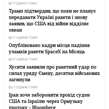
1 ГОДИНУ ТОМУ
Трамп підтвердив, що поки не планує
передавати Україні ракети і знову
заявив, що США від війни відділяє
океан
2 ГОДИНИ ТОМУ
Опубліковано кадри місця падіння
уламків ракети SpaceX на Місяць
2 ГОДИНИ ТОМУ
Хусити заявили про ракетний удар по
силах уряду Ємену, десятки військових
загинули
2 ГОДИНИ ТОМУ
Іран хоче заборонити прохід суден
США та Ізраїлю через Ормузьку
протоку – Bloomberg