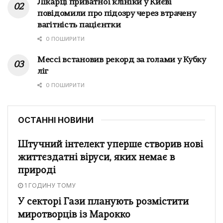
Лікарці приватної клініки у Києві
повідомили про підозру через втрачену
вагітність пацієнтки
0 ПОШИРИТИ
Мессі встановив рекорд за голами у Кубку
ліг
0 ПОШИРИТИ
ОСТАННІ НОВИНИ
Штучний інтелект уперше створив нові
життєздатні віруси, яких немає в
природі
1 ГОДИНУ ТОМУ
У секторі Гази планують розмістити
миротворців із Марокко