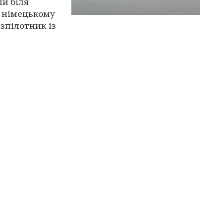
ли біля
У німецькому
зпілотник із