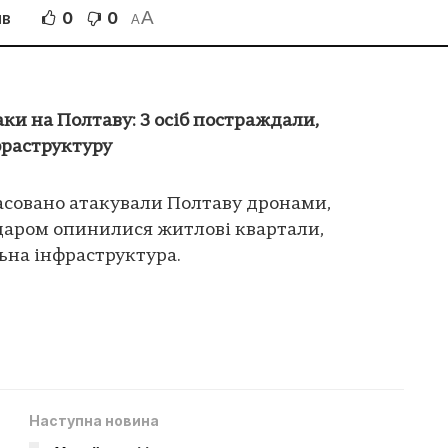
A
0
0
ІВ
A
ки на Полтаву: 3 осіб постраждали,
раструктуру
масовано атакували Полтаву дронами,
даром опинилися житлові квартали,
ьна інфраструктура.
Наступна новина