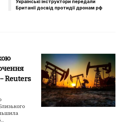
Українські інструктори передали
Британії досвід протидії дронам рф
кою
очення
– Reuters
ю
Близького
ільшила
..