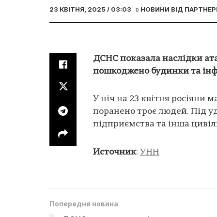
23 КВІТНЯ, 2025 / 03:03
в
НОВИНИ ВІД ПАРТНЕР
ДСНС показала наслідки ата
пошкоджено будинки та інф
У ніч на 23 квітня росіяни 
поранено троє людей. Під у
підприємства та інша цивіл
Источник
:
УНН
Попередня новина