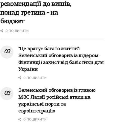
рекомендації до вишів,
понад третина – на
бюджет
0 ПОШИРИТИ
"Це врятує багато життів":
Зеленський обговорив із лідером
Фінляндії захист від балістики для
України
0 ПОШИРИТИ
Зеленський обговорив із главою
МЗС Латвії російські атаки на
українські порти та
євроінтеграцію
0 ПОШИРИТИ