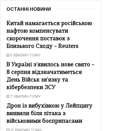
ОСТАННІ НОВИНИ
Китай намагається російською
нафтою компенсувати
скорочення поставок з
Близького Сходу – Reuters
5 ХВИЛИН ТОМУ
В Україні з'явилось нове свято –
8 серпня відзначатиметься
День Військ зв'язку та
кібербезпеки ЗСУ
7 ХВИЛИН ТОМУ
Дрон із вибухівкою у Лейпцигу
виявили біля літака з
військовими боєприпасами
12 ХВИЛИН ТОМУ