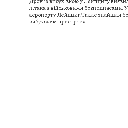
Дрон із вибухівкою у Лейпцигу вияви
літака з військовими боєприпасами. 
аеропорту Лейпциг/Галле знайшли бе
вибуховим пристроєм...