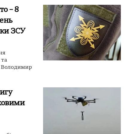
то – 8
День
еки ЗСУ
пня
 та
и Володимир
цигу
ьковими