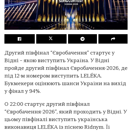
Другий півфінал “Євробачення” стартує у
Відні – якою виступить Україна. У Відні
пройде другий півфінал Євробачення-2026, де
під 12-м номером виступить LELÉKA.
Букмекери оцінюють шанси України на вихід
у фінал у 94%.
О 22:00 стартує другий півфінал
“Євробачення-2026”, який проходить у Відні. У
цьому півфіналі виступить українська
виконавиця LELÉKA із піснею Ridnym. Її