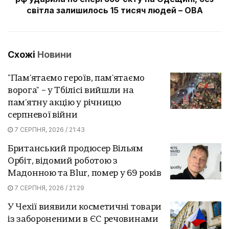
світла залишилось 15 тисяч людей – ОВА
Схожі
Новини
"Пам'ятаємо героїв, пам'ятаємо
ворога" – у Тбілісі вийшли на
пам'ятну акцію у річницю
серпневої війни
7 СЕРПНЯ, 2026 / 21:43
Британський продюсер Вільям
Орбіт, відомий роботою з
Мадонною та Blur, помер у 69 років
7 СЕРПНЯ, 2026 / 21:29
У Чехії виявили косметичні товари
із забороненими в ЄС речовинами