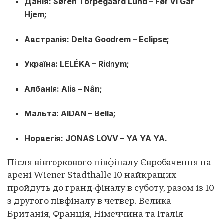
Данія: Søren Torpegaard Lund – Før Vi Går
Hjem;
Австралія: Delta Goodrem – Eclipse;
Україна: LELÉKA – Ridnym;
Албанія: Alis – Nân;
Мальта: AIDAN – Bella;
Норвегія: JONAS LOVV – YA YA YA.
Після вівторкового півфіналу Євробачення на
арені Wiener Stadthalle 10 найкращих
пройдуть до гранд-фіналу в суботу, разом із 10
з другого півфіналу в четвер. Велика
Британія, Франція, Німеччина та Італія