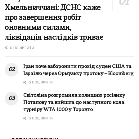
Хмельниччині: ДСНС каже
про завершення робіт
оновними силами,
ліквідація наслідків триває
0 ПОШИРИТИ
Іран хоче заборонити прохід суден США та
Ізраїлю через Ормузьку протоку – Bloomberg
0 ПОШИРИТИ
Світоліна розгромила колишню росіянку
Потапову та вийшла до наступного кола
турніру WTA 1000 у Торонто
0 ПОШИРИТИ