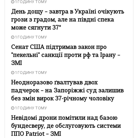
1 ГОДИНУ ТОМУ
День дощу – завтра в Україні очікують
грози з градом, але на півдні спека
може сягнути 37°
1 ГОДИНУ ТОМУ
Сенат США підтримав закон про
"пекельні" санкції проти рф та Ірану –
ЗМІ
1 ГОДИНУ ТОМУ
Неодноразово ґвалтував двох
падчерок – на Запоріжжі суд залишив
без змін вирок 37-річному чоловіку
1 ГОДИНУ ТОМУ
Невідомі дрони помітили над базою
бундесверу, де обслуговують системи
ППО Patriot – ЗМІ