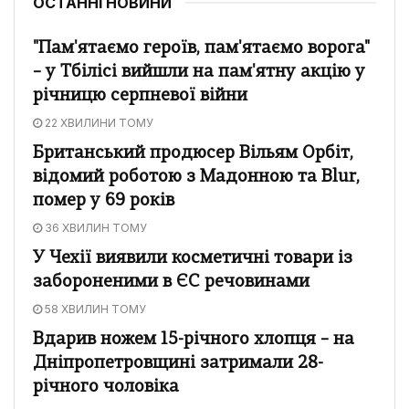
ОСТАННІ НОВИНИ
"Пам'ятаємо героїв, пам'ятаємо ворога"
– у Тбілісі вийшли на пам'ятну акцію у
річницю серпневої війни
22 ХВИЛИНИ ТОМУ
Британський продюсер Вільям Орбіт,
відомий роботою з Мадонною та Blur,
помер у 69 років
36 ХВИЛИН ТОМУ
У Чехії виявили косметичні товари із
забороненими в ЄС речовинами
58 ХВИЛИН ТОМУ
Вдарив ножем 15-річного хлопця – на
Дніпропетровщині затримали 28-
річного чоловіка