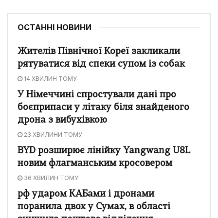
ОСТАННІ НОВИНИ
Жителів Північної Кореї закликали
рятуватися від спеки супом із собак
14 ХВИЛИН ТОМУ
У Німеччині спростували дані про
боєприпаси у літаку біля знайденого
дрона з вибухівкою
23 ХВИЛИНИ ТОМУ
BYD розширює лінійку Yangwang U8L
новим флагманським кросовером
36 ХВИЛИН ТОМУ
рф ударом КАБами і дронами
поранила двох у Сумах, в області