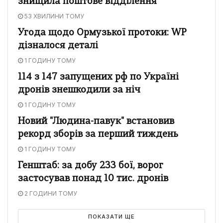
знищила поштове відділення
53 ХВИЛИНИ ТОМУ
Угода щодо Ормузької протоки: WP
дізналося деталі
1 ГОДИНУ ТОМУ
114 з 147 запущених рф по Україні
дронів знешкодили за ніч
1 ГОДИНУ ТОМУ
Новий "Людина-павук" встановив
рекорд зборів за перший тиждень
1 ГОДИНУ ТОМУ
Генштаб: за добу 233 бої, ворог
застосував понад 10 тис. дронів
2 ГОДИНИ ТОМУ
ПОКАЗАТИ ЩЕ