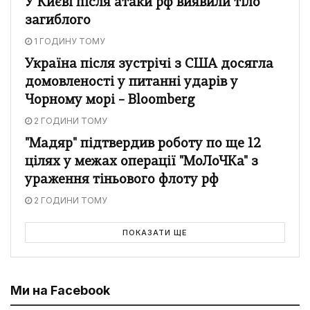
У Києві після атаки рф виявили тіло
загиблого
1 ГОДИНУ ТОМУ
Україна після зустрічі з США досягла
домовленості у питанні ударів у
Чорному морі – Bloomberg
2 ГОДИНИ ТОМУ
"Мадяр" підтвердив роботу по ще 12
цілях у межах операції "МоЛоЧКа" з
ураження тіньового флоту рф
2 ГОДИНИ ТОМУ
ПОКАЗАТИ ЩЕ
Ми на Facebook