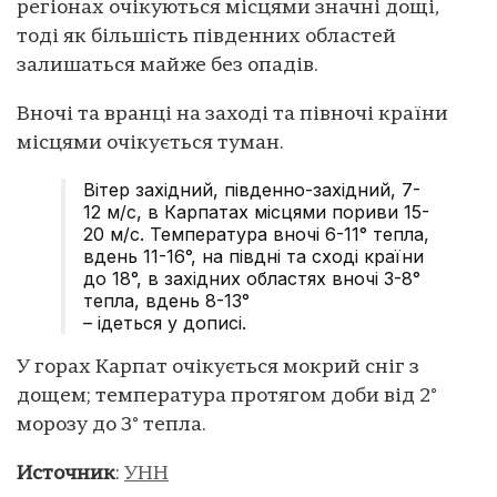
регіонах очікуються місцями значні дощі,
тоді як більшість південних областей
залишаться майже без опадів.
Вночі та вранці на заході та півночі країни
місцями очікується туман.
Вітер західний, південно-західний, 7-
12 м/с, в Карпатах місцями пориви 15-
20 м/с. Температура вночі 6-11° тепла,
вдень 11-16°, на півдні та сході країни
до 18°, в західних областях вночі 3-8°
тепла, вдень 8-13°
– ідеться у дописі.
У горах Карпат очікується мокрий сніг з
дощем; температура протягом доби від 2°
морозу до 3° тепла.
Источник
:
УНН