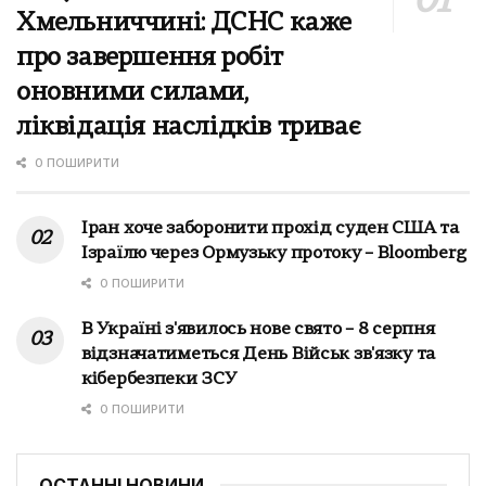
Хмельниччині: ДСНС каже
про завершення робіт
оновними силами,
ліквідація наслідків триває
0 ПОШИРИТИ
Іран хоче заборонити прохід суден США та
Ізраїлю через Ормузьку протоку – Bloomberg
0 ПОШИРИТИ
В Україні з'явилось нове свято – 8 серпня
відзначатиметься День Військ зв'язку та
кібербезпеки ЗСУ
0 ПОШИРИТИ
ОСТАННІ НОВИНИ