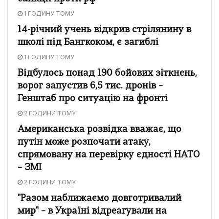
1 ГОДИНУ ТОМУ
14-річний учень відкрив стрілянину в
школі під Бангкоком, є загиблі
1 ГОДИНУ ТОМУ
Відбулось понад 190 бойових зіткнень,
ворог запустив 6,5 тис. дронів –
Генштаб про ситуацію на фронті
2 ГОДИНИ ТОМУ
Американська розвідка вважає, що
путін може розпочати атаку,
спрямовану на перевірку єдності НАТО
– ЗМІ
2 ГОДИНИ ТОМУ
"Разом наближаємо довготривалий
мир" – в Україні відреагували на