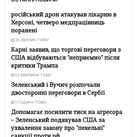
російський дрон атакував лікарню в
Херсоні, четверо медпрацівниць
поранені
35 ХВИЛИН ТОМУ
Карні заявив, що торгові переговори з
США відбуваються "неприємно" після
критики Трампа
53 ХВИЛИНИ ТОМУ
Зеленський і Вучич розпочали
двосторонні переговори в Сербії
1 ГОДИНУ ТОМУ
Допомагає посилити тиск на агресора
– Зеленський подякував США за
ухвалення закону про "пекельні"
санкції проти рф