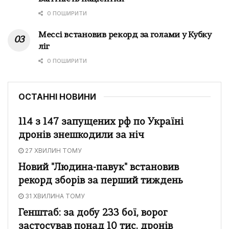
0 ПОШИРИТИ
Мессі встановив рекорд за голами у Кубку
ліг
0 ПОШИРИТИ
ОСТАННІ НОВИНИ
114 з 147 запущених рф по Україні
дронів знешкодили за ніч
27 ХВИЛИН ТОМУ
Новий "Людина-павук" встановив
рекорд зборів за перший тиждень
31 ХВИЛИНА ТОМУ
Генштаб: за добу 233 бої, ворог
застосував понад 10 тис. дронів