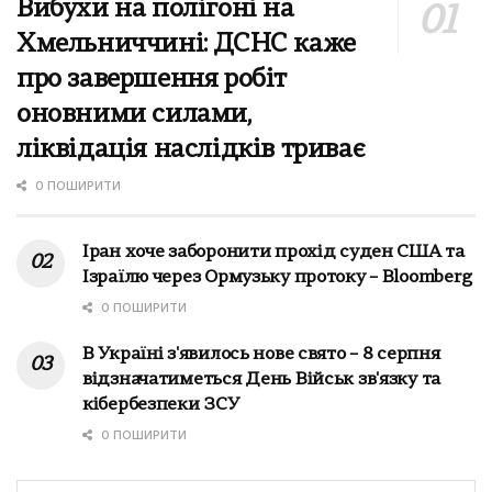
Вибухи на полігоні на
Хмельниччині: ДСНС каже
про завершення робіт
оновними силами,
ліквідація наслідків триває
0 ПОШИРИТИ
Іран хоче заборонити прохід суден США та
Ізраїлю через Ормузьку протоку – Bloomberg
0 ПОШИРИТИ
В Україні з'явилось нове свято – 8 серпня
відзначатиметься День Військ зв'язку та
кібербезпеки ЗСУ
0 ПОШИРИТИ