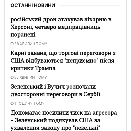
ОСТАННІ НОВИНИ
російський дрон атакував лікарню в
Херсоні, четверо медпрацівниць
поранені
38 ХВИЛИН ТОМУ
Карні заявив, що торгові переговори з
США відбуваються "неприємно" після
критики Трампа
56 ХВИЛИН ТОМУ
Зеленський і Вучич розпочали
двосторонні переговори в Сербії
1 ГОДИНУ ТОМУ
Допомагає посилити тиск на агресора
– Зеленський подякував США за
ухвалення закону про "пекельні"