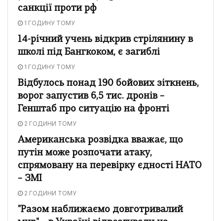
санкції проти рф
1 ГОДИНУ ТОМУ
14-річний учень відкрив стрілянину в
школі під Бангкоком, є загиблі
1 ГОДИНУ ТОМУ
Відбулось понад 190 бойових зіткнень,
ворог запустив 6,5 тис. дронів –
Генштаб про ситуацію на фронті
2 ГОДИНИ ТОМУ
Американська розвідка вважає, що
путін може розпочати атаку,
спрямовану на перевірку єдності НАТО
– ЗМІ
2 ГОДИНИ ТОМУ
"Разом наближаємо довготривалий