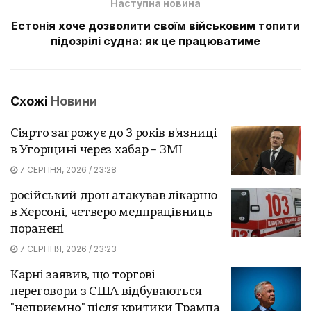
Наступна новина
Естонія хоче дозволити своїм військовим топити
підозрілі судна: як це працюватиме
Схожі
Новини
Сіярто загрожує до 3 років в'язниці
в Угорщині через хабар – ЗМІ
7 СЕРПНЯ, 2026 / 23:28
російський дрон атакував лікарню
в Херсоні, четверо медпрацівниць
поранені
7 СЕРПНЯ, 2026 / 23:23
Карні заявив, що торгові
переговори з США відбуваються
"неприємно" після критики Трампа