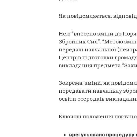
Як повідомляється, відпові
Нею “внесено зміни до Поря
Збройних Сил”. “Метою змі
передачі навчальної (нейтра
Центрів підготовки громадя
викладання предмета “Захис
Зокрема, зміни, як повідом
передавати навчальну зброю
освіти осередків викладанн
Ключові положення постано
врегульовано процедуру в