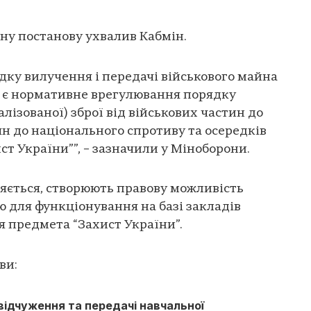
дну постанову ухвалив Кабмін.
дку вилучення і передачі військового майна
н є нормативне врегулювання порядку
лізованої) зброї від військових частин до
н до національного спротиву та осередків
т України””, – зазначили у Міноборони.
ляється, створюють правову можливість
 для функціонування на базі закладів
я предмета “Захист України”.
ви:
ідчуження та передачі навчальної