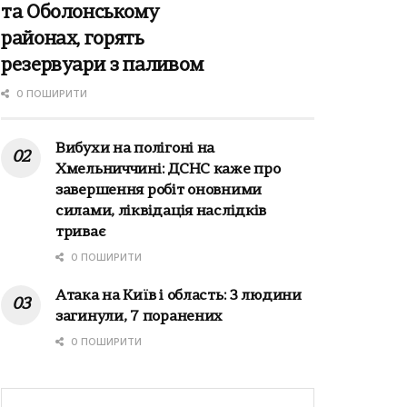
та Оболонському
районах, горять
резервуари з паливом
0 ПОШИРИТИ
Вибухи на полігоні на
Хмельниччині: ДСНС каже про
завершення робіт оновними
силами, ліквідація наслідків
триває
0 ПОШИРИТИ
Атака на Київ і область: 3 людини
загинули, 7 поранених
0 ПОШИРИТИ