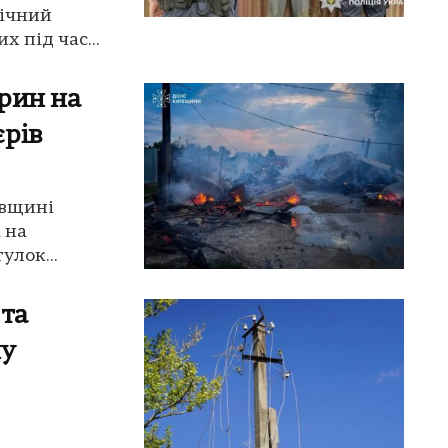
річний
 під час...
рин на
єрів
ївщині
 на
улок...
 та
ну