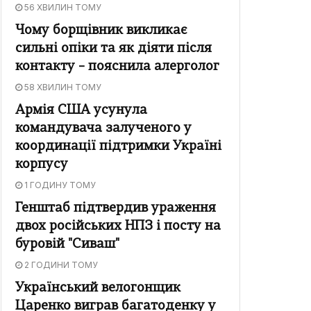
56 ХВИЛИН ТОМУ
Чому борщівник викликає
сильні опіки та як діяти після
контакту – пояснила алерголог
58 ХВИЛИН ТОМУ
Армія США усунула
командувача залученого у
координації підтримки Україні
корпусу
1 ГОДИНУ ТОМУ
Генштаб підтвердив ураження
двох російських НПЗ і посту на
буровій "Сиваш"
2 ГОДИНИ ТОМУ
Український велогонщик
Царенко виграв багатоденку у