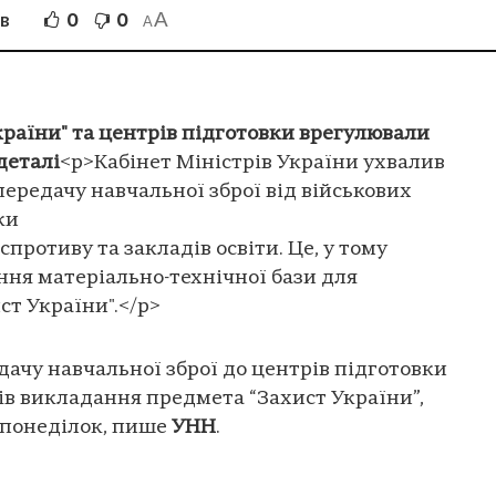
A
0
0
ІВ
A
раїни" та центрів підготовки врегулювали
деталі
<p>Кабінет Міністрів України ухвалив
передачу навчальної зброї від військових
ки
противу та закладів освіти. Це, у тому
ння матеріально-технічної бази для
т України".</p>
дачу навчальної зброї до центрів підготовки
ків викладання предмета “Захист України”,
 понеділок, пише
УНН
.