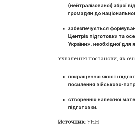
(нейтралізованої) зброї в
громадян до національног
забезпечується формуванн
Центрів підготовки та о
України», необхідної для 
Ухвалення постанови, як оч
покращенню якості підго
посилення військово-патр
створенню належної матер
підготовки.
Источник
:
УНН