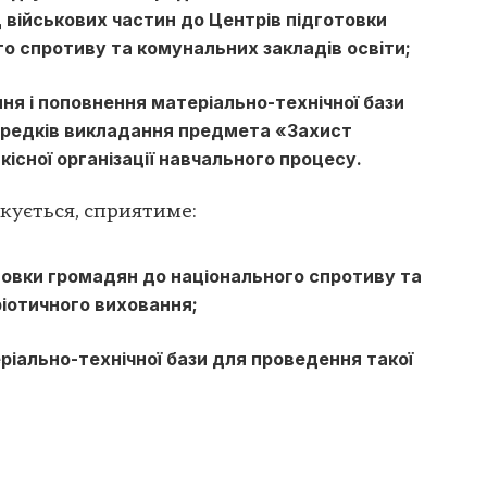
ід військових частин до Центрів підготовки
о спротиву та комунальних закладів освіти;
я і поповнення матеріально-технічної бази
середків викладання предмета «Захист
якісної організації навчального процесу.
ікується, сприятиме:
товки громадян до національного спротиву та
іотичного виховання;
іально-технічної бази для проведення такої