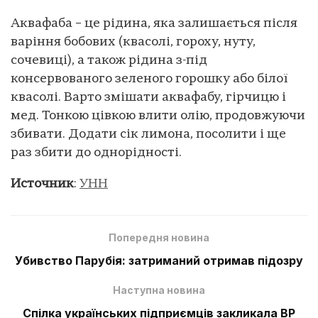
Аквафаба – це рідина, яка залишається після
варіння бобових (квасолі, гороху, нуту,
сочевиці), а також рідина з-під
консервованого зеленого горошку або білої
квасолі. Варто змішати аквафабу, гірчицю і
мед. Тонкою цівкою влити олію, продовжуючи
збивати. Додати сік лимона, посолити і ще
раз збити до однорідності.
Источник
:
УНН
Попередня новина
Убивство Парубія: затриманий отримав підозру
Наступна новина
Спілка українських підприємців закликала ВР