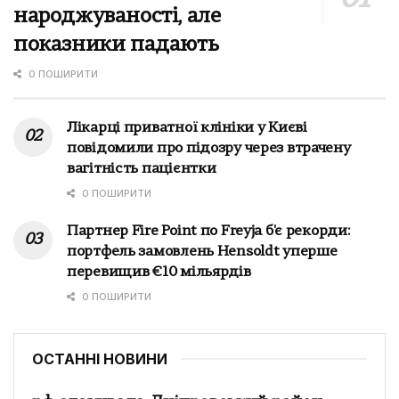
народжуваності, але
показники падають
0 ПОШИРИТИ
Лікарці приватної клініки у Києві
повідомили про підозру через втрачену
вагітність пацієнтки
0 ПОШИРИТИ
Партнер Fire Point по Freyja б'є рекорди:
портфель замовлень Hensoldt уперше
перевищив €10 мільярдів
0 ПОШИРИТИ
ОСТАННІ НОВИНИ