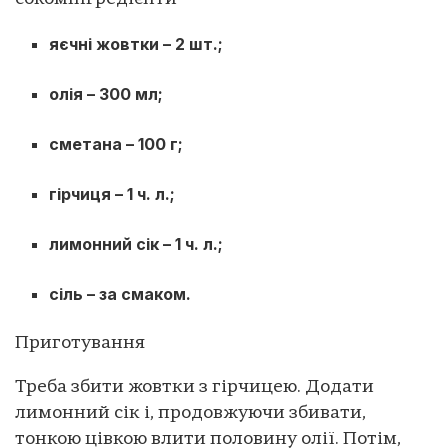
яєчні жовтки – 2 шт.;
олія – 300 мл;
сметана – 100 г;
гірчиця – 1 ч. л.;
лимонний сік – 1 ч. л.;
сіль – за смаком.
Приготування
Треба збити жовтки з гірчицею. Додати
лимонний сік і, продовжуючи збивати,
тонкою цівкою влити половину олії. Потім,