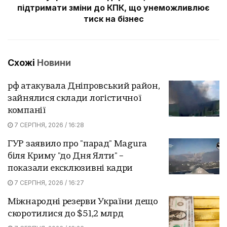
підтримати зміни до КПК, що унеможливлює
тиск на бізнес
Схожі
Новини
рф атакувала Дніпровський район,
зайнялися склади логістичної
компанії
7 СЕРПНЯ, 2026 / 16:28
ГУР заявило про "парад" Magura
біля Криму "до Дня Ялти" –
показали ексклюзивні кадри
7 СЕРПНЯ, 2026 / 16:27
Міжнародні резерви України дещо
скоротилися до $51,2 млрд