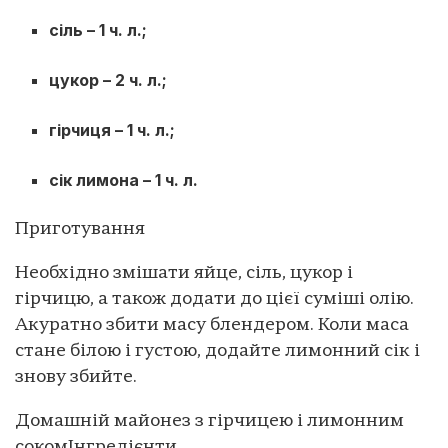
сіль – 1 ч. л.;
цукор – 2 ч. л.;
гірчиця – 1 ч. л.;
сік лимона – 1 ч. л.
Приготування
Необхідно змішати яйце, сіль, цукор і
гірчицю, а також додати до цієї суміші олію.
Акуратно збити масу блендером. Коли маса
стане білою і густою, додайте лимонний сік і
знову збийте.
Домашній майонез з гірчицею і лимонним
соком
Інгредієнти