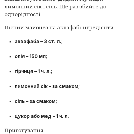
лимонний сік і сіль. Ще раз збийте до
однорідності.
Пісний майонез на аквафабі
Інгредієнти
аквафаба – 3 ст. л.;
олія – 150 мл;
гірчиця – 1 ч. л.;
лимонний сік – за смаком;
сіль – за смаком;
цукор або мед – 1 ч. л.
Приготування