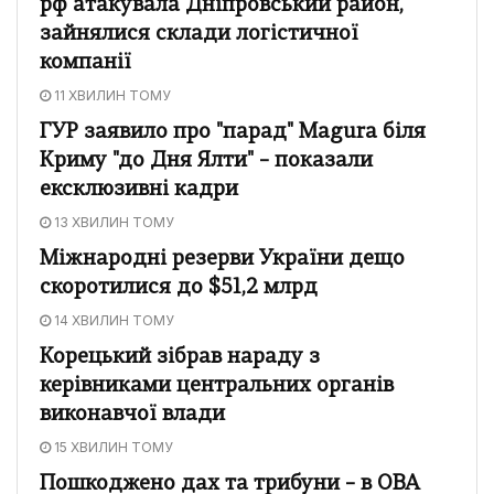
рф атакувала Дніпровський район,
зайнялися склади логістичної
компанії
11 ХВИЛИН ТОМУ
ГУР заявило про "парад" Magura біля
Криму "до Дня Ялти" – показали
ексклюзивні кадри
13 ХВИЛИН ТОМУ
Міжнародні резерви України дещо
скоротилися до $51,2 млрд
14 ХВИЛИН ТОМУ
Корецький зібрав нараду з
керівниками центральних органів
виконавчої влади
15 ХВИЛИН ТОМУ
Пошкоджено дах та трибуни – в ОВА