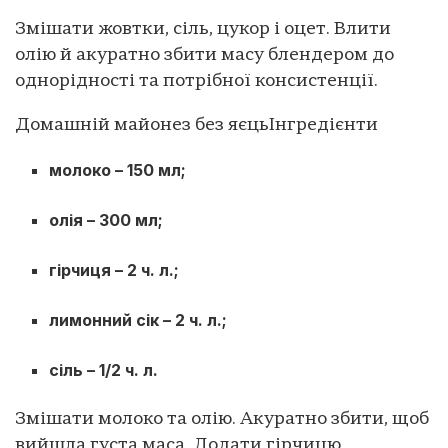
Змішати жовтки, сіль, цукор і оцет. Влити
олію й акуратно збити масу блендером до
однорідності та потрібної консистенції.
Домашній майонез без яєць
Інгредієнти
молоко – 150 мл;
олія – 300 мл;
гірчиця – 2 ч. л.;
лимонний сік – 2 ч. л.;
сіль – 1/2 ч. л.
Змішати молоко та олію. Акуратно збити, щоб
вийшла густа маса. Додати гірчицю,