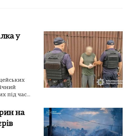
лка у
іцейських
річний
 під час...
рин на
єрів