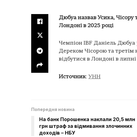
Дюбуа назвав Усика, Чісору 
Лондоні в 2025 році
Чемпіон IBF Даніель Дюбуа 
Дереком Чісорою та третім
відбутися в Лондоні в липні
Источник
:
УНН
Попередня новина
На банк Порошенка наклали 20,5 млн
грн штраф за відмивання злочинних
доходів – НБУ