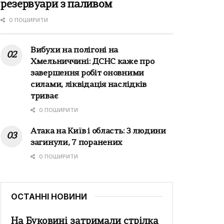
резервуари з паливом
0 ПОШИРИТИ
Вибухи на полігоні на
Хмельниччині: ДСНС каже про
завершення робіт оновними
силами, ліквідація наслідків
триває
0 ПОШИРИТИ
Атака на Київ і область: 3 людини
загинули, 7 поранених
0 ПОШИРИТИ
ОСТАННІ НОВИНИ
На Буковині затримали стрілка