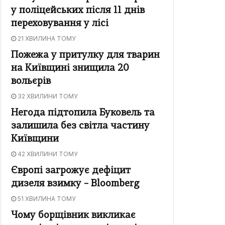
у поліцейських після 11 днів
переховування у лісі
21 ХВИЛИНА ТОМУ
Пожежа у притулку для тварин
на Київщині знищила 20
вольєрів
32 ХВИЛИНИ ТОМУ
Негода підтопила Буковель та
залишила без світла частину
Київщини
42 ХВИЛИНИ ТОМУ
Європі загрожує дефіцит
дизеля взимку – Bloomberg
51 ХВИЛИНА ТОМУ
Чому борщівник викликає