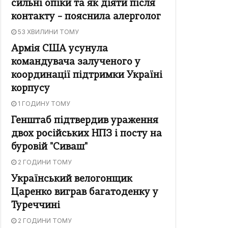
сильні опіки та як діяти після
контакту – пояснила алерголог
53 ХВИЛИНИ ТОМУ
Армія США усунула
командувача залученого у
координації підтримки Україні
корпусу
1 ГОДИНУ ТОМУ
Генштаб підтвердив ураження
двох російських НПЗ і посту на
буровій "Сиваш"
2 ГОДИНИ ТОМУ
Український велогонщик
Царенко виграв багатоденку у
Туреччині
2 ГОДИНИ ТОМУ