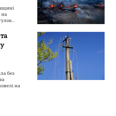
ївщині
 на
улок...
 та
ну
ла без
ва
овелі на