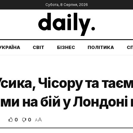
Субота, 8 Серпня, 2026
УКРАЇНА
СВІТ
БІЗНЕС
ПОЛІТИКА
С
сика, Чісору та тає
и на бій у Лондоні 
A
0
0
A