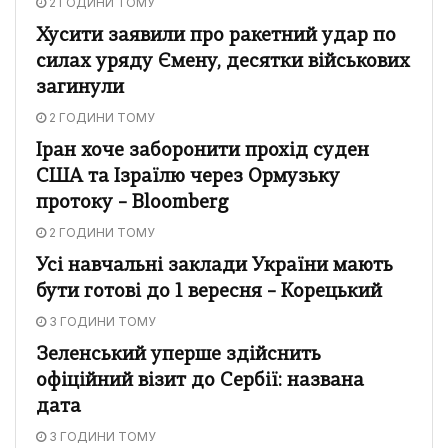
2 ГОДИНИ ТОМУ
Хусити заявили про ракетний удар по
силах уряду Ємену, десятки військових
загинули
2 ГОДИНИ ТОМУ
Іран хоче заборонити прохід суден
США та Ізраїлю через Ормузьку
протоку – Bloomberg
2 ГОДИНИ ТОМУ
Усі навчальні заклади України мають
бути готові до 1 вересня – Корецький
3 ГОДИНИ ТОМУ
Зеленський уперше здійснить
офіційний візит до Сербії: названа
дата
3 ГОДИНИ ТОМУ