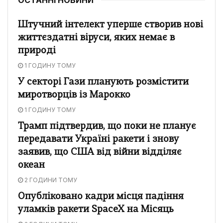
Штучний інтелект уперше створив нові
життєздатні віруси, яких немає в
природі
1 ГОДИНУ ТОМУ
У секторі Гази планують розмістити
миротворців із Марокко
1 ГОДИНУ ТОМУ
Трамп підтвердив, що поки не планує
передавати Україні ракети і знову
заявив, що США від війни відділяє
океан
2 ГОДИНИ ТОМУ
Опубліковано кадри місця падіння
уламків ракети SpaceX на Місяць