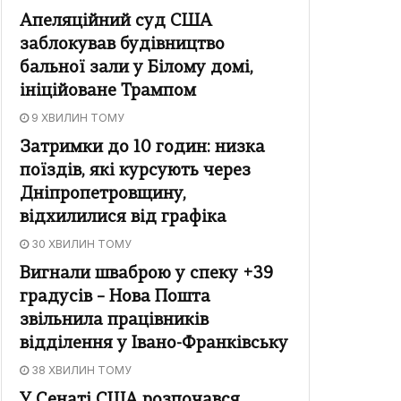
Апеляційний суд США
заблокував будівництво
бальної зали у Білому домі,
ініційоване Трампом
9 ХВИЛИН ТОМУ
Затримки до 10 годин: низка
поїздів, які курсують через
Дніпропетровщину,
відхилилися від графіка
30 ХВИЛИН ТОМУ
Вигнали шваброю у спеку +39
градусів – Нова Пошта
звільнила працівників
відділення у Івано-Франківську
38 ХВИЛИН ТОМУ
У Сенаті США розпочався