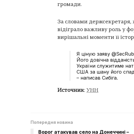
громади.
За словами держсекретаря, 
відіграло важливу роль у ф
вирішальні моменти її історі
Я ціную заяву @SecRubi
Його довічна відданіст
України служитиме нат
США за шану його спад
– написав Сибіга.
Источник
:
УНН
Попередня новина
Ворог атакував село на Донеччині –