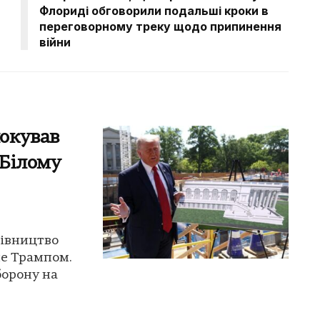
Флориді обговорили подальші кроки в
переговорному треку щодо припинення
війни
окував
 Білому
дівництво
не Трампом.
орону на