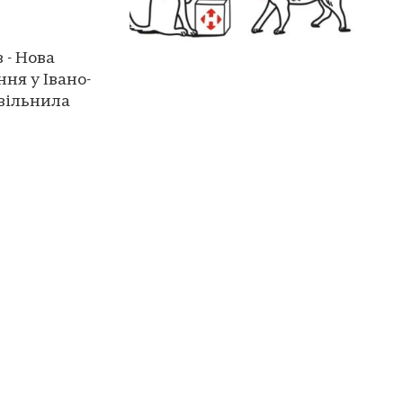
 - Нова
ня у Івано-
звільнила