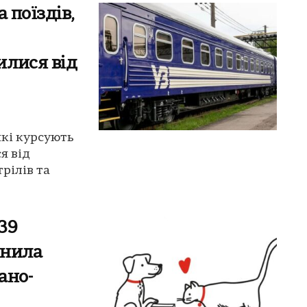
 поїздів,
илися від
які курсують
я від
рілів та
39
ьнила
ано-