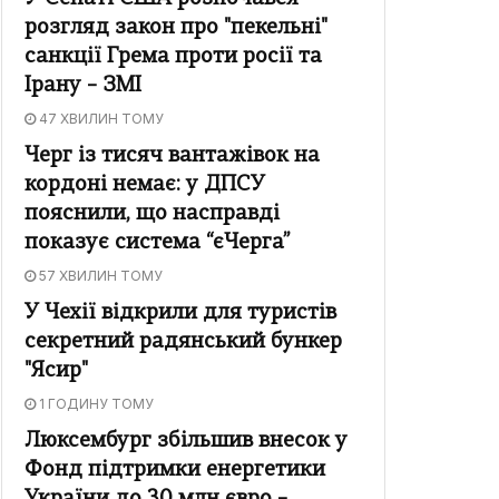
розгляд закон про "пекельні"
санкції Грема проти росії та
Ірану – ЗМІ
47 ХВИЛИН ТОМУ
Черг із тисяч вантажівок на
кордоні немає: у ДПСУ
пояснили, що насправді
показує система “єЧерга”
57 ХВИЛИН ТОМУ
У Чехії відкрили для туристів
секретний радянський бункер
"Ясир"
1 ГОДИНУ ТОМУ
Люксембург збільшив внесок у
Фонд підтримки енергетики