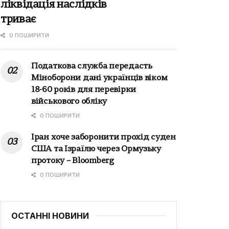
ліквідація наслідків
триває
0 ПОШИРИТИ
Податкова служба передасть
Міноборони дані українців віком
18-60 років для перевірки
військового обліку
0 ПОШИРИТИ
Іран хоче заборонити прохід суден
США та Ізраїлю через Ормузьку
протоку – Bloomberg
0 ПОШИРИТИ
ОСТАННІ НОВИНИ