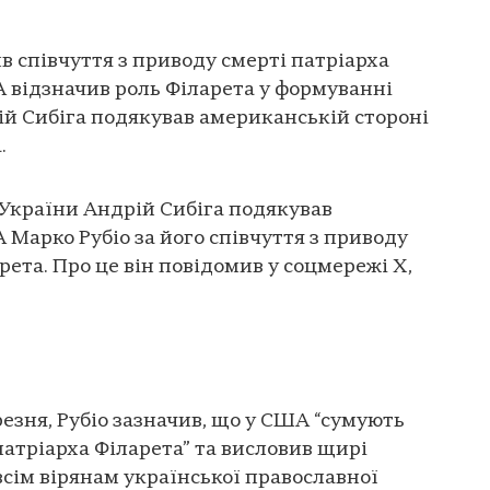
 співчуття з приводу смерті патріарха
відзначив роль Філарета у формуванні
ій Сибіга подякував американській стороні
.
України Андрій Сибіга подякував
арко Рубіо за його співчуття з приводу
рета. Про це він повідомив у соцмережі Х,
резня, Рубіо зазначив, що у США “сумують
патріарха Філарета” та висловив щирі
всім вірянам української православної