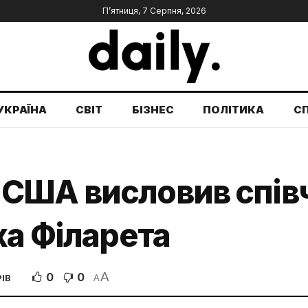
П’ятниця, 7 Серпня, 2026
УКРАЇНА
СВІТ
БІЗНЕС
ПОЛІТИКА
С
США висловив співч
ха Філарета
A
0
0
ІВ
A