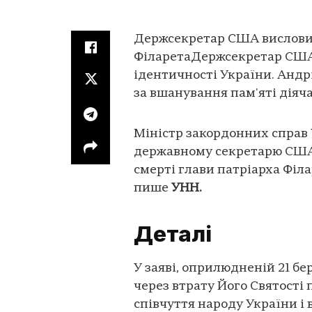
Держсекретар США висловив
ФіларетаДержсекретар США 
ідентичності України. Андр
за вшанування пам'яті діяча
Міністр закордонних справ 
державному секретарю США М
смерті глави патріарха Філа
пише
УНН.
Деталі
У заяві, оприлюдненій 21 бе
через втрату Його Святості 
співчуття народу України і 