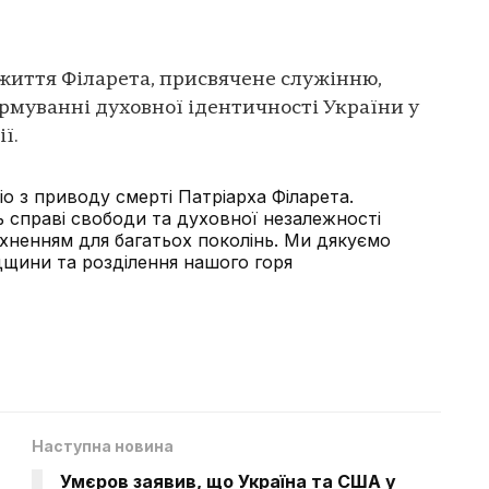
життя Філарета, присвячене служінню,
ормуванні духовної ідентичності України у
ї.
o з приводу смерті Патріарха Філарета.
ь справі свободи та духовної незалежності
хненням для багатьох поколінь. Ми дякуємо
щини та розділення нашого горя
Наступна новина
Умєров заявив, що Україна та США у