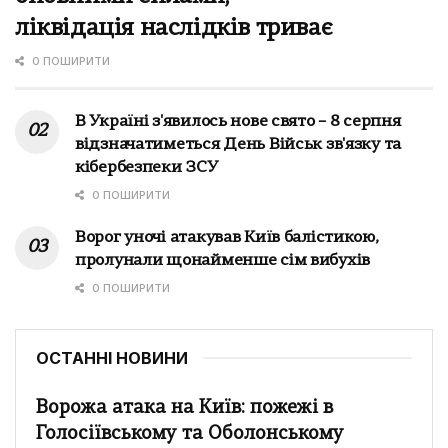
ліквідація наслідків триває
0 ПОШИРИТИ
В Україні з'явилось нове свято – 8 серпня
відзначатиметься День Військ зв'язку та
кібербезпеки ЗСУ
0 ПОШИРИТИ
Ворог уночі атакував Київ балістикою,
пролунали щонайменше сім вибухів
0 ПОШИРИТИ
ОСТАННІ НОВИНИ
Ворожа атака на Київ: пожежі в
Голосіївському та Оболонському