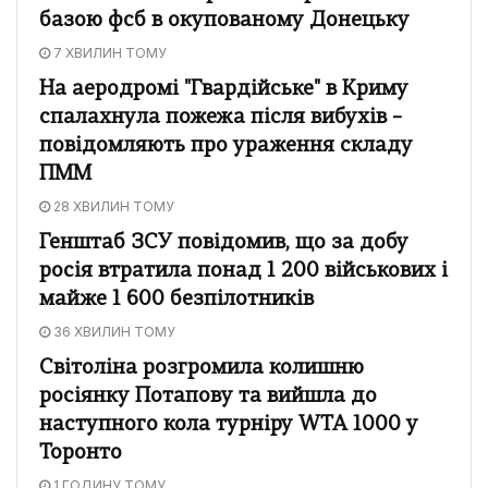
базою фсб в окупованому Донецьку
7 ХВИЛИН ТОМУ
На аеродромі "Гвардійське" в Криму
спалахнула пожежа після вибухів –
повідомляють про ураження складу
ПММ
28 ХВИЛИН ТОМУ
Генштаб ЗСУ повідомив, що за добу
росія втратила понад 1 200 військових і
майже 1 600 безпілотників
36 ХВИЛИН ТОМУ
Світоліна розгромила колишню
росіянку Потапову та вийшла до
наступного кола турніру WTA 1000 у
Торонто
1 ГОДИНУ ТОМУ