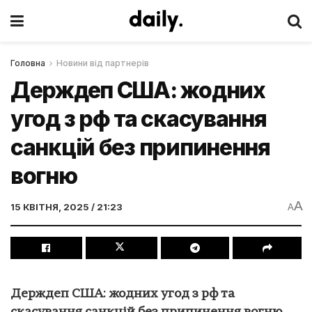
Головна
Новини від партнерів
Держдеп США: жодних
угод з рф та скасування
санкцій без припинення
вогню
A
15 КВІТНЯ, 2025 / 21:23
A
Держдеп США: жодних угод з рф та