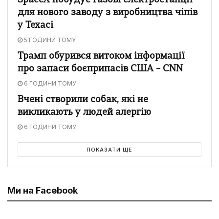
SpaceX побудує газові електростанції
для нового заводу з виробництва чіпів
у Техасі
5 ГОДИНИ ТОМУ
Трамп обурився витоком інформації
про запаси боєприпасів США – CNN
6 ГОДИНИ ТОМУ
Вчені створили собак, які не
викликають у людей алергію
6 ГОДИНИ ТОМУ
ПОКАЗАТИ ЩЕ
Ми на Facebook