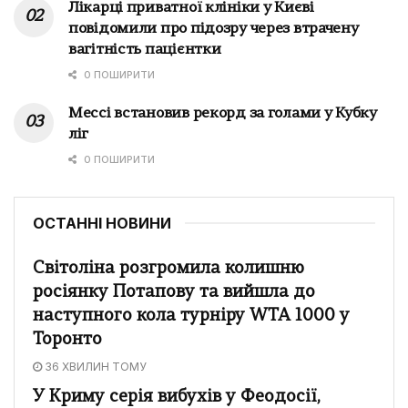
Лікарці приватної клініки у Києві
повідомили про підозру через втрачену
вагітність пацієнтки
0 ПОШИРИТИ
Мессі встановив рекорд за голами у Кубку
ліг
0 ПОШИРИТИ
ОСТАННІ НОВИНИ
Світоліна розгромила колишню
росіянку Потапову та вийшла до
наступного кола турніру WTA 1000 у
Торонто
36 ХВИЛИН ТОМУ
У Криму серія вибухів у Феодосії,