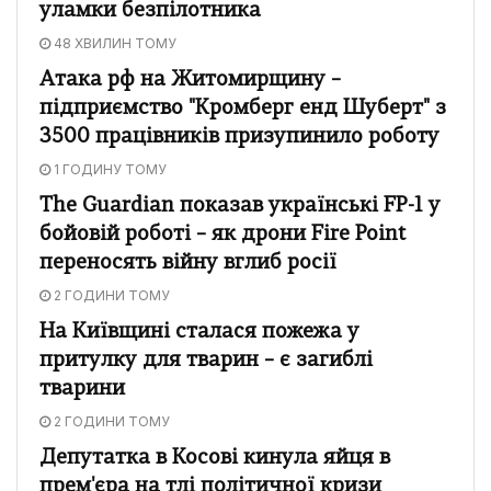
уламки безпілотника
48 ХВИЛИН ТОМУ
Атака рф на Житомирщину –
підприємство "Кромберг енд Шуберт" з
3500 працівників призупинило роботу
1 ГОДИНУ ТОМУ
The Guardian показав українські FP-1 у
бойовій роботі – як дрони Fire Point
переносять війну вглиб росії
2 ГОДИНИ ТОМУ
На Київщині сталася пожежа у
притулку для тварин – є загиблі
тварини
2 ГОДИНИ ТОМУ
Депутатка в Косові кинула яйця в
прем'єра на тлі політичної кризи