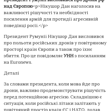
президент Румунії висловився про дрони рф
над Європою
<p>Нікушор Дан наголосив на
важливості рішучості та необхідності
посилення армій для протидії агресивній
поведінці росії.</p>
Президент Румунії Нікушор Дан висловився
про польоти російських дронів у повітряному
просторі країн Європи а також про їхнє
збиття. Про це повідомляє
УНН
з посиланням
на Euronews.
Деталі
За словами президента, коли мова йде про
дрони, важливо продемонструвати рішучість
перед потенційною агресією. Складнішою є
ситуація, коли російські літаки залітають у
повітряний простір країн ЄС і НАТО, додав