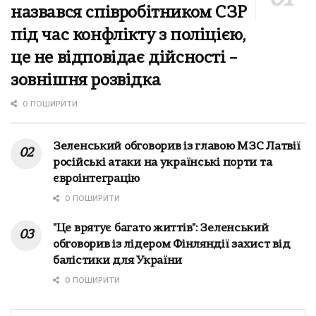
назвався співробітником СЗР
під час конфлікту з поліцією,
це не відповідає дійсності –
зовнішня розвідка
0 ПОШИРИТИ
Зеленський обговорив із главою МЗС Латвії
російські атаки на українські порти та
євроінтеграцію
0 ПОШИРИТИ
"Це врятує багато життів": Зеленський
обговорив із лідером Фінляндії захист від
балістики для України
0 ПОШИРИТИ