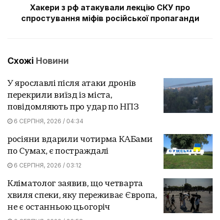
Хакери з рф атакували лекцію СКУ про
спростування міфів російської пропаганди
Схожі
Новини
У ярославлі після атаки дронів
перекрили виїзд із міста,
повідомляють про удар по НПЗ
6 СЕРПНЯ, 2026 / 04:34
росіяни вдарили чотирма КАБами
по Сумах, є постраждалі
6 СЕРПНЯ, 2026 / 03:12
Кліматолог заявив, що четварта
хвиля спеки, яку переживає Європа,
не є останньою цьогоріч