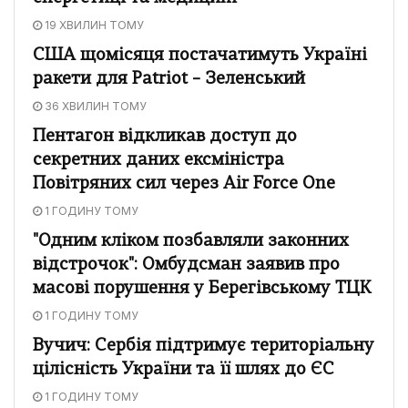
19 ХВИЛИН ТОМУ
США щомісяця постачатимуть Україні
ракети для Patriot – Зеленський
36 ХВИЛИН ТОМУ
Пентагон відкликав доступ до
секретних даних ексміністра
Повітряних сил через Air Force One
1 ГОДИНУ ТОМУ
"Одним кліком позбавляли законних
відстрочок": Омбудсман заявив про
масові порушення у Берегівському ТЦК
1 ГОДИНУ ТОМУ
Вучич: Сербія підтримує територіальну
цілісність України та її шлях до ЄС
1 ГОДИНУ ТОМУ