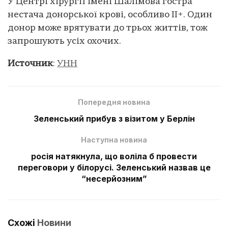
У Центрі хірургії імені Шалімова гостра
нестача донорської крові, особливо II+. Один
донор може врятувати до трьох життів, тож
запрошують усіх охочих.
Источник
:
УНН
Попередня новина
Зеленський прибув з візитом у Берлін
Наступна новина
росія натякнула, що воліла б провести
переговори у білорусі. Зеленський назвав це
“несерйозним”
Схожі
Новини