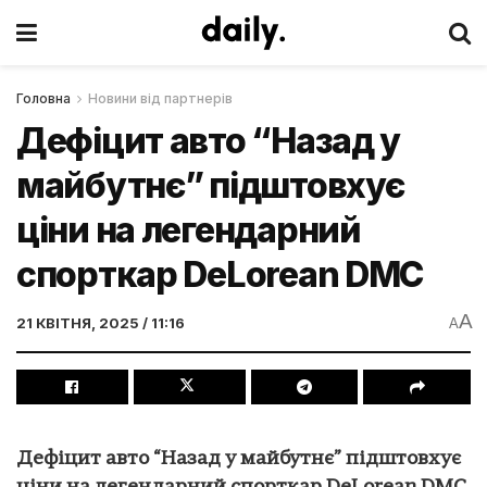
Головна
Новини від партнерів
Дефіцит авто “Назад у
майбутнє” підштовхує
ціни на легендарний
спорткар DeLorean DMC
A
21 КВІТНЯ, 2025 / 11:16
A
Дефіцит авто “Назад у майбутнє” підштовхує