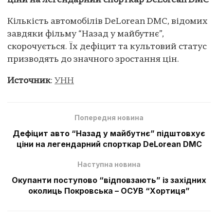
ціни на легендарний спорткар DeLorean DMC
Кількість автомобілів DeLorean DMC, відомих
завдяки фільму “Назад у майбутнє”,
скорочується. Їх дефіцит та культовий статус
призводять до значного зростання цін.
Источник
:
УНН
Попередня новина
Дефіцит авто “Назад у майбутнє” підштовхує
ціни на легендарний спорткар DeLorean DMC
Наступна новина
Окупанти поступово “відповзають” із західних
околиць Покровська – ОСУВ “Хортиця”