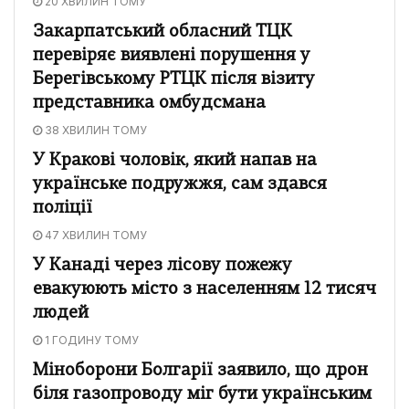
20 ХВИЛИН ТОМУ
Закарпатський обласний ТЦК
перевіряє виявлені порушення у
Берегівському РТЦК після візиту
представника омбудсмана
38 ХВИЛИН ТОМУ
У Кракові чоловік, який напав на
українське подружжя, сам здався
поліції
47 ХВИЛИН ТОМУ
У Канаді через лісову пожежу
евакуюють місто з населенням 12 тисяч
людей
1 ГОДИНУ ТОМУ
Міноборони Болгарії заявило, що дрон
біля газопроводу міг бути українським