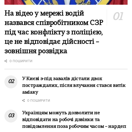
На відео у мережі водій
назвався співробітником СЗР
під час конфлікту з поліцією,
це не відповідає дійсності –
зовнішня розвідка
0 ПОШИРИТИ
У Києві з-під завалів дістали двох
постраждалих, після влучання стався витік
аміаку
0 ПОШИРИТИ
Українцям можуть дозволити не
відповідати на робочі дзвінки та
повідомлення поза робочим часом – нардеп