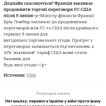
Дедлайн скасовується? Франція закликає
продовжити торгові переговори ЄС-США
після 9 липня
<p>Міністр фінансів Франції
Ерік Ломбар закликає до продовження
переговорів між ЄС та США після крайнього
терміну 9 липня для
вигіднішої торговельної угоди. Прогрес у
переговорах залишається під питанням, а
10% "взаємний" тариф США може стати
базовим для
будь-якої угоди.</p>
Источник
:
УНН
Попередня новина
Нетаньяху: перемога Ізраїлю у війні проти Ірану