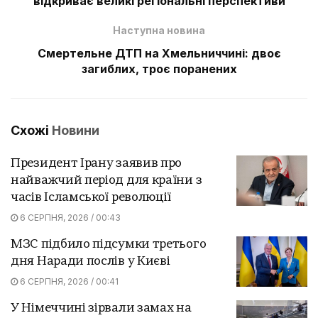
відкриває великі регіональні перспективи
Наступна новина
Смертельне ДТП на Хмельниччині: двоє
загиблих, троє поранених
Схожі
Новини
Президент Ірану заявив про
найважчий період для країни з
часів Ісламської революції
6 СЕРПНЯ, 2026 / 00:43
МЗС підбило підсумки третього
дня Наради послів у Києві
6 СЕРПНЯ, 2026 / 00:41
У Німеччині зірвали замах на