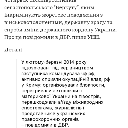
чотирьох ексспівробітників
севастопольського “Беркуту”, яким
інкримінують жорстоке поводження з
військовополоненими, державну зраду та
спроби зміни державного кордону України.
Про це повідомили в ДБР, пише
УНН
.
Деталі
У лютому-березні 2014 року
підозрювані, під керівництвом
заступника командувача чф рф,
активно сприяли окупаційній владі рф
у Криму: організовували блокпости,
перекривали автошляхи з
материкової України на півострів,
перешкоджали в’їзду міжнародних
спостерігачів, журналістів і
представників українських
правоохоронних органів
– повідомили в ДБР.