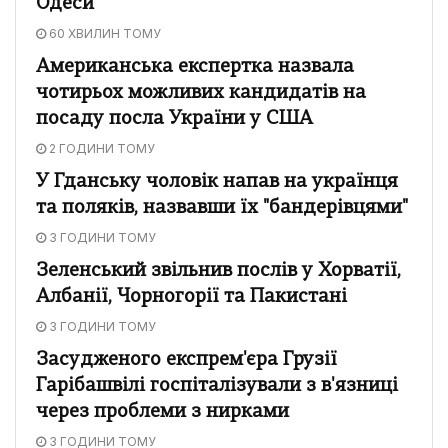
Одеси
60 ХВИЛИН ТОМУ
Американська експертка назвала
чотирьох можливих кандидатів на
посаду посла України у США
2 ГОДИНИ ТОМУ
У Гданську чоловік напав на українця
та поляків, назвавши їх "бандерівцями"
3 ГОДИНИ ТОМУ
Зеленський звільнив послів у Хорватії,
Албанії, Чорногорії та Пакистані
3 ГОДИНИ ТОМУ
Засудженого експрем'єра Грузії
Гарібашвілі госпіталізували з в'язниці
через проблеми з нирками
3 ГОДИНИ ТОМУ