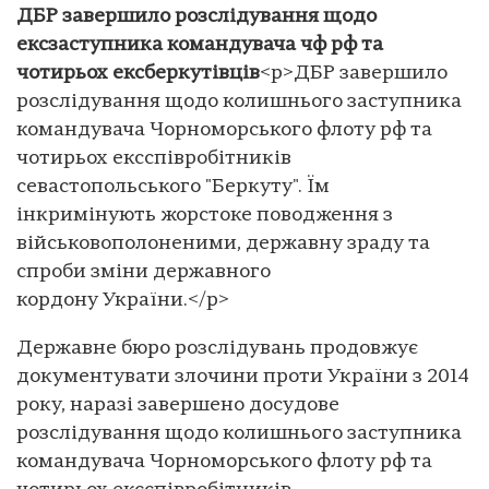
ДБР завершило розслідування щодо
ексзаступника командувача чф рф та
чотирьох ексберкутівців
<p>ДБР завершило
розслідування щодо колишнього заступника
командувача Чорноморського флоту рф та
чотирьох ексспівробітників
севастопольського "Беркуту". Їм
інкримінують жорстоке поводження з
військовополоненими, державну зраду та
спроби зміни державного
кордону України.</p>
Державне бюро розслідувань продовжує
документувати злочини проти України з 2014
року, наразі завершено досудове
розслідування щодо колишнього заступника
командувача Чорноморського флоту рф та