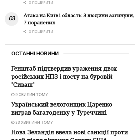
0 ПОШИРИТИ
Атака на Київ і область: 3 людини загинули,
7 поранених
0 ПОШИРИТИ
ОСТАННІ НОВИНИ
Генштаб підтвердив ураження двох
російських НПЗ і посту на буровій
"Сиваш"
9 ХВИЛИН ТОМУ
Український велогонщик Царенко
виграв багатоденку у Туреччині
23 ХВИЛИНИ ТОМУ
Нова Зеландія ввела нові санкції проти