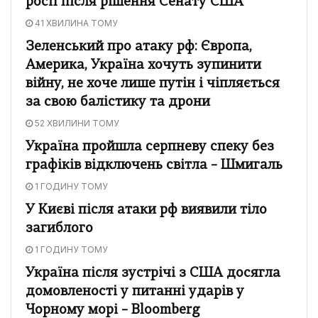
росії після рішення Сенату США
41 ХВИЛИНА ТОМУ
Зеленський про атаку рф: Європа,
Америка, Україна хочуть зупинити
війну, не хоче лише путін і чіпляється
за свою балістику та дрони
52 ХВИЛИНИ ТОМУ
Україна пройшла серпневу спеку без
графіків відключень світла – Шмигаль
1 ГОДИНУ ТОМУ
У Києві після атаки рф виявили тіло
загиблого
1 ГОДИНУ ТОМУ
Україна після зустрічі з США досягла
домовленості у питанні ударів у
Чорному морі – Bloomberg