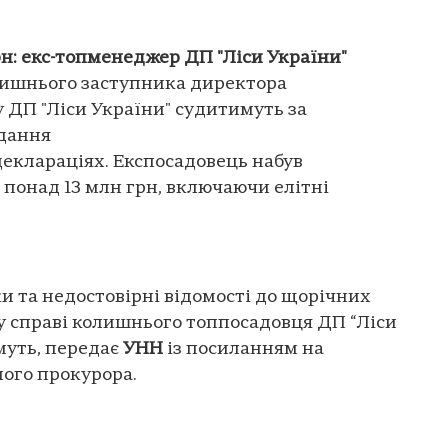
рн: екс-топменеджер ДП "Ліси України"
ишнього заступника директора
у ДП "Ліси України" судитимуть за
одання
еклараціях. Експосадовець набув
 понад 13 млн грн, включаючи елітні
ки та недостовірні відомості до щорічних
 у справі колишнього топпосадовця ДП “Ліси
муть, передає
УНН
із посиланням на
ого прокурора.