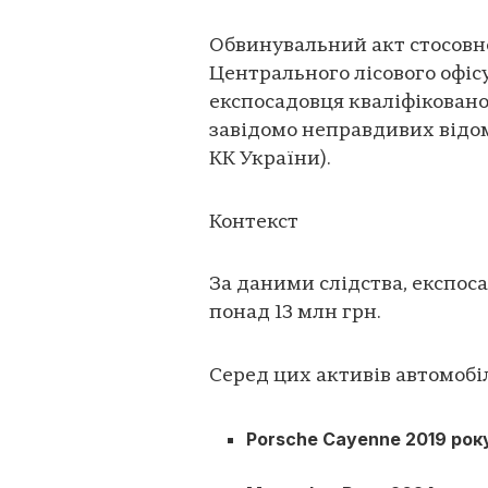
Обвинувальний акт стосовн
Центрального лісового офісу
експосадовця кваліфіковано
завідомо неправдивих відомос
КК України).
Контекст
За даними слідства, експос
понад 13 млн грн.
Серед цих активів автомобіл
Porsche Cayenne 2019 року