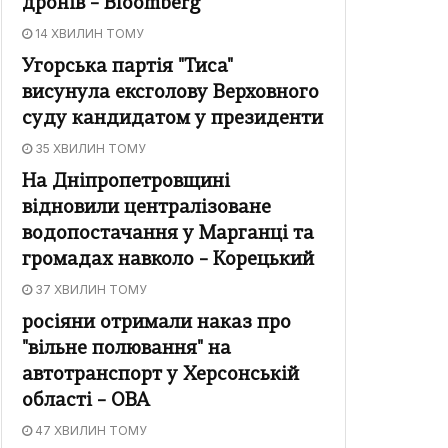
дронів – Bloomberg
14 ХВИЛИН ТОМУ
Угорська партія "Тиса"
висунула ексголову Верховного
суду кандидатом у президенти
35 ХВИЛИН ТОМУ
На Дніпропетровщині
відновили централізоване
водопостачання у Марганці та
громадах навколо – Корецький
37 ХВИЛИН ТОМУ
росіяни отримали наказ про
"вільне полювання" на
автотранспорт у Херсонській
області – ОВА
47 ХВИЛИН ТОМУ