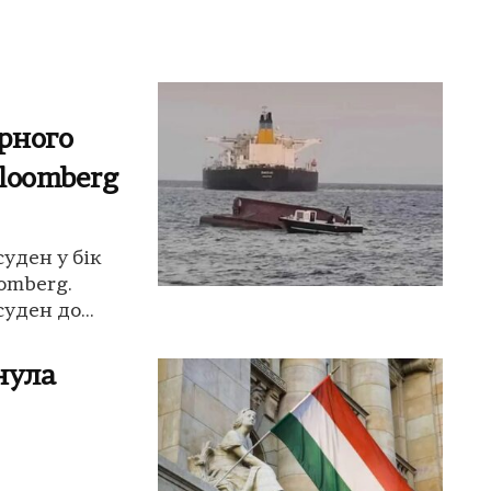
рного
Bloomberg
уден у бік
oomberg.
ден до...
нула