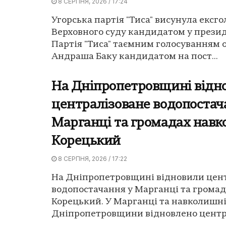
8 СЕРПНЯ, 2026 / 17:24
Угорська партія "Тиса" висунула ексго
Верховного суду кандидатом у прези
Партія "Тиса" таємним голосуванням 
Андраша Баку кандидатом на пост...
На Дніпропетровщині відн
централізоване водопостач
Марганці та громадах навко
Корецький
8 СЕРПНЯ, 2026 / 17:22
На Дніпропетровщині відновили цен
водопостачання у Марганці та громад
Корецький. У Марганці та навколишн
Дніпропетровщини відновлено центра