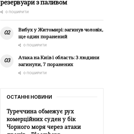
резервуари з паливом
0 ПОШИРИТИ
Вибух у Житомирі: загинув чоловік,
ще один поранений
0 ПОШИРИТИ
Атака на Київ і область: 3 людини
загинули, 7 поранених
0 ПОШИРИТИ
ОСТАННІ НОВИНИ
Туреччина обмежує рух
комерційних суден у бік
Чорного моря через атаки