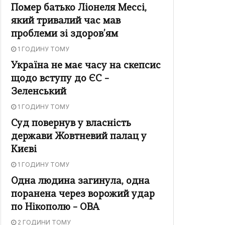
Помер батько Ліонеля Мессі,
який тривалий час мав
проблеми зі здоров’ям
1 ГОДИНУ ТОМУ
Україна не має часу на скепсис
щодо вступу до ЄС –
Зеленський
1 ГОДИНУ ТОМУ
Суд повернув у власність
держави Жовтневий палац у
Києві
1 ГОДИНУ ТОМУ
Одна людина загинула, одна
поранена через ворожий удар
по Нікополю – ОВА
2 ГОДИНИ ТОМУ