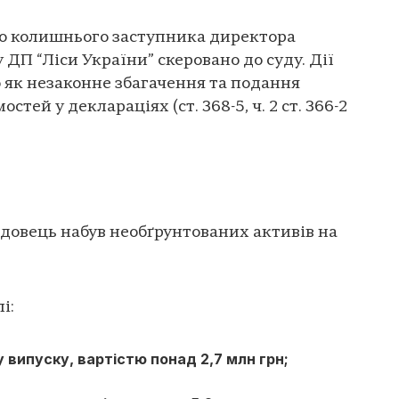
о колишнього заступника директора
 ДП “Ліси України” скеровано до суду. Дії
 як незаконне збагачення та подання
тей у деклараціях (ст. 368-5, ч. 2 ст. 366-2
адовець набув необґрунтованих активів на
і:
 випуску, вартістю понад 2,7 млн грн;