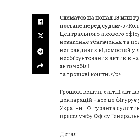
Cхематоз на понад 13 млн г
постане перед судом
<p>Кол
Центрального лісового офіс
незаконне збагачення та п
неправдивих відомостей у д
необґрунтованих активів на
автомобілі
та грошові кошти.</p>
Грошові кошти, елітні автів
декларацій – все це фігурує
України”. Фігуранта судити
пресслужбу Офісу Генеральн
Деталі