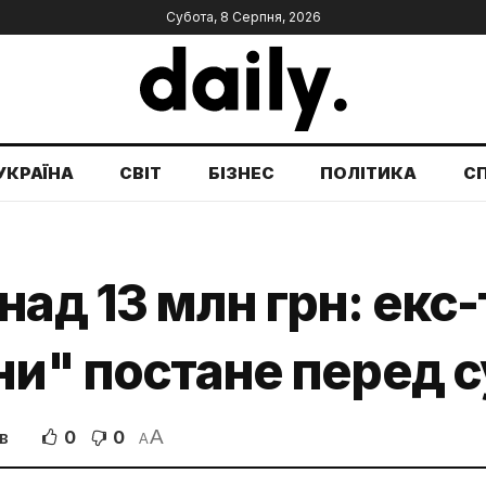
Субота, 8 Серпня, 2026
УКРАЇНА
СВІТ
БІЗНЕС
ПОЛІТИКА
С
над 13 млн грн: ек
ни" постане перед 
A
0
0
В
A