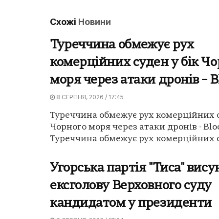
Схожі
Новини
Туреччина обмежує рух
комерційних суден у бік Чо
моря через атаки дронів – 
8 СЕРПНЯ, 2026 / 17:45
Туреччина обмежує рух комерційних с
Чорного моря через атаки дронів - Bl
Туреччина обмежує рух комерційних су
Угорська партія "Тиса" вису
ексголову Верховного суду
кандидатом у президенти