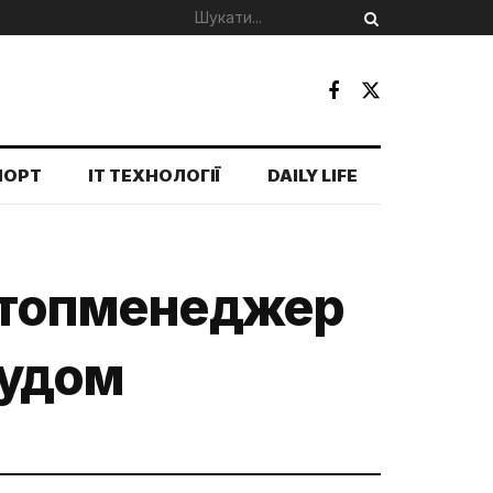
ПОРТ
IT ТЕХНОЛОГІЇ
DAILY LIFE
с-топменеджер
судом