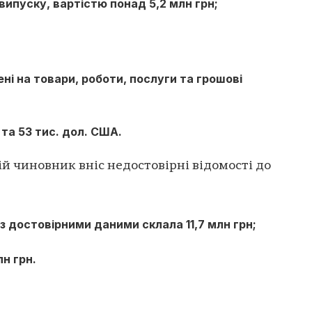
випуску, вартістю понад 5,2 млн грн;
ені на товари, роботи, послуги та грошові
о та 53 тис. дол. США.
й чиновник вніс недостовірні відомості до
 із достовірними даними склала 11,7 млн грн;
лн грн.