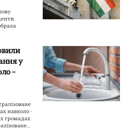
лову
денти.
обрала
овили
ання у
ло –
тралізоване
ах навколо -
іх громадах
лізоване...