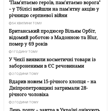
"Пам'ятаємо героїв, пам'ятаємо ворога"
– у Тбілісі вийшли на пам'ятну акцію у
річницю серпневої війни
54 ХВИЛИНИ ТОМУ
Британський продюсер Вільям Орбіт,
відомий роботою з Мадонною та Blur,
помер у 69 років
1 ГОДИНУ ТОМУ
У Чехії виявили косметичні товари із
забороненими в ЄС речовинами
2 ГОДИНИ ТОМУ
Вдарив ножем 15-річного хлопця – на
Дніпропетровщині затримали 28-
річного чоловіка
2 ГОДИНИ ТОМУ
День дощу – завтра в Україні очікують