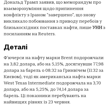
Дональд Трамп заявив, що меморандум про
взаєморозуміння щодо припинення
конфлікту з Іраном “завершено”, що знову
викликало побоювання з приводу перебоїв у
близькосхідних поставках нафти, пише
УНН
з
посиланням на Reuters.
Деталі
Ф’ючерси на нафту марки Brent подорожчали
на 3,82 долара, або на 5,15%, досягнувши 77,98
долара за барель о 08:32 за Гринвічем (11:32 за
Києвом), тоді як американська нафта марки
West Texas Intermediate подорожчала на 3,70
долара, або на 5,25%, до 74,14 долара за
барель. Ці показники перебувають на
найвищих рівнях із 23 червня.