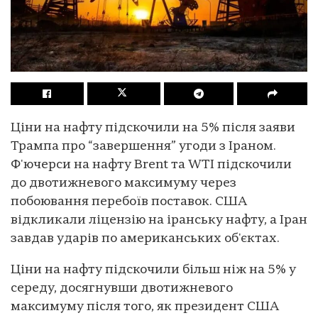
Ціни на нафту підскочили на 5% після заяви
Трампа про “завершення” угоди з Іраном.
Ф'ючерси на нафту Brent та WTI підскочили
до двотижневого максимуму через
побоювання перебоїв поставок. США
відкликали ліцензію на іранську нафту, а Іран
завдав ударів по американських об'єктах.
Ціни на нафту підскочили більш ніж на 5% у
середу, досягнувши двотижневого
максимуму після того, як президент США