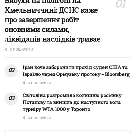
Вибухи на полігоні на
Хмельниччині: ДСНС каже
про завершення робіт
оновними силами,
ліквідація наслідків триває
0 ПОШИРИТИ
Іран хоче заборонити прохід суден США та
Ізраїлю через Ормузьку протоку – Bloomberg
0 ПОШИРИТИ
Світоліна розгромила колишню росіянку
Потапову та вийшла до наступного кола
турніру WTA 1000 у Торонто
0 ПОШИРИТИ