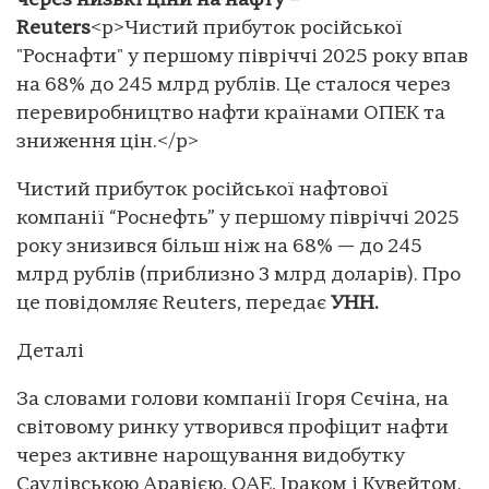
через низькі ціни на нафту –
Reuters
<p>Чистий прибуток російської
"Роснафти" у першому півріччі 2025 року впав
на 68% до 245 млрд рублів. Це сталося через
перевиробництво нафти країнами ОПЕК та
зниження цін.</p>
Чистий прибуток російської нафтової
компанії “Роснефть” у першому півріччі 2025
року знизився більш ніж на 68% — до 245
млрд рублів (приблизно 3 млрд доларів). Про
це повідомляє Reuters, передає
УНН.
Деталі
За словами голови компанії Ігоря Сєчіна, на
світовому ринку утворився профіцит нафти
через активне нарощування видобутку
Саудівською Аравією, ОАЕ, Іраком і Кувейтом.