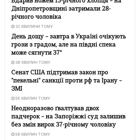
Вдарив ножем 15-річного хлопця – на
Дніпропетровщині затримали 28-
річного чоловіка
32 ХВИЛИНИ ТОМУ
День дощу – завтра в Україні очікують
грози з градом, але на півдні спека
може сягнути 37°
38 ХВИЛИН ТОМУ
Сенат США підтримав закон про
"пекельні" санкції проти рф та Ірану –
ЗМІ
56 ХВИЛИН ТОМУ
Неодноразово ґвалтував двох
падчерок – на Запоріжжі суд залишив
без змін вирок 37-річному чоловіку
58 ХВИЛИН ТОМУ