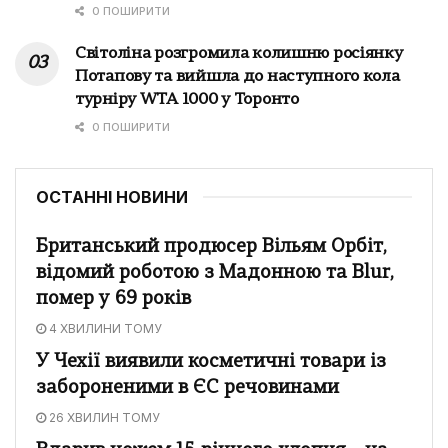
0 ПОШИРИТИ
Світоліна розгромила колишню росіянку
Потапову та вийшла до наступного кола
турніру WTA 1000 у Торонто
0 ПОШИРИТИ
ОСТАННІ НОВИНИ
Британський продюсер Вільям Орбіт,
відомий роботою з Мадонною та Blur,
помер у 69 років
4 ХВИЛИНИ ТОМУ
У Чехії виявили косметичні товари із
забороненими в ЄС речовинами
26 ХВИЛИН ТОМУ