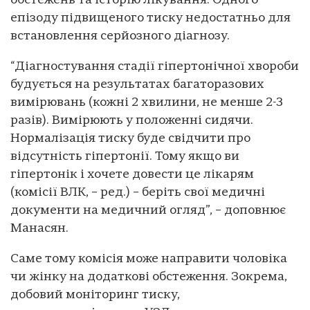
обстежень та історію лікування. Одного
епізоду підвищеного тиску недостатньо для
встановлення серйозного діагнозу.
“Діагностування стадії гіпертонічної хвороби
будується на результатах багаторазових
вимірювань (кожні 2 хвилини, не менше 2-3
разів). Вимірюють у положенні сидячи.
Нормалізація тиску буде свідчити про
відсутність гіпертонії. Тому якщо ви
гіпертонік і хочете довести це лікарям
(комісії ВЛК, – ред.) – беріть свої медичні
документи на медичний огляд”, – доповнює
Манасян.
Саме тому комісія може направити чоловіка
чи жінку на додаткові обстеження. Зокрема,
добовий моніторинг тиску,