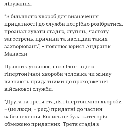
лікування.
“З більшістю хвороб для визначення
придатності до служби потрібно розібратися,
проаналізувати стадію, ступінь, частоту
загострень, причини та наслідки таких
захворювань”, – пояснює юрист Андранік
Манасян.
Правник уточнює, що з 1-ю стадією
гіпертонічної хвороби чоловіка чи жінку
визнають придатними до проходження
військової служби.
“Друга та третя стадія гіпертонічної хвороби
– (це люди, – ред.) придатні до частин
забезпечення. Колись це була категорія
обмежено придатних. Третя стадія з