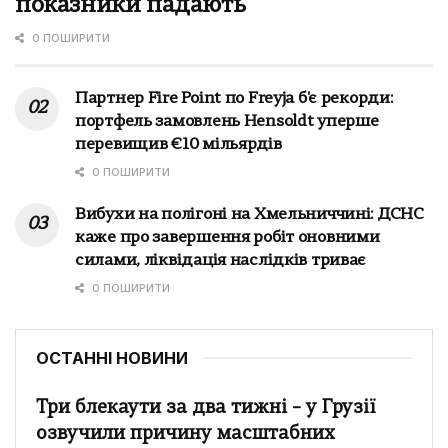
показники падають
0 ПОШИРИТИ
Партнер Fire Point по Freyja б'є рекорди:
портфель замовлень Hensoldt уперше
перевищив €10 мільярдів
0 ПОШИРИТИ
Вибухи на полігоні на Хмельниччині: ДСНС
каже про завершення робіт оновними
силами, ліквідація наслідків триває
0 ПОШИРИТИ
ОСТАННІ НОВИНИ
Три блекаути за два тижні – у Грузії
озвучили причину масштабних