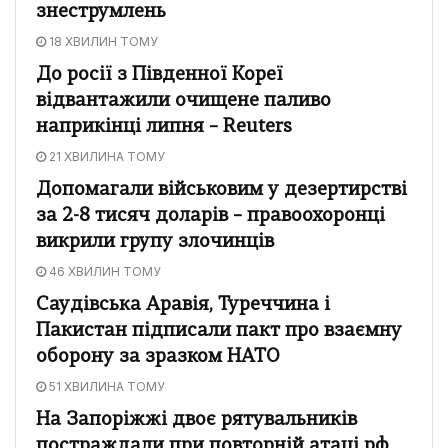
знеструмлень
18 ХВИЛИН ТОМУ
До росії з Південної Кореї
відвантажили очищене паливо
наприкінці липня – Reuters
21 ХВИЛИНА ТОМУ
Допомагали військовим у дезертирстві
за 2-8 тисяч доларів – правоохоронці
викрили групу злочинців
46 ХВИЛИН ТОМУ
Саудівська Аравія, Туреччина і
Пакистан підписали пакт про взаємну
оборону за зразком НАТО
51 ХВИЛИНА ТОМУ
На Запоріжжі двоє рятувальників
постраждали при повторній атаці рф