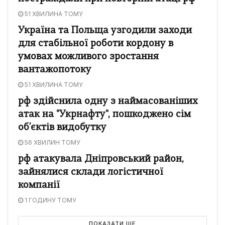
51 ХВИЛИНА ТОМУ
Україна та Польща узгодили заходи
для стабільної роботи кордону в
умовах можливого зростання
вантажопотоку
51 ХВИЛИНА ТОМУ
рф здійснила одну з наймасованіших
атак на "Укрнафту", пошкоджено сім
об’єктів видобутку
56 ХВИЛИН ТОМУ
рф атакувала Дніпровський район,
зайнялися склади логістичної
компанії
1 ГОДИНУ ТОМУ
ПОКАЗАТИ ЩЕ