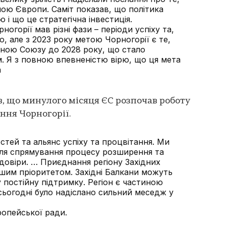
ною Європи. Саміт показав, що політика
і що це стратегічна інвестиція.
огорії мав різні фази – періоди успіху та,
ю, але з 2023 року метою Чорногорії є те,
иною Союзу до 2028 року, що стало
. Я з повною впевненістю вірю, що ця мета
а
в, що минулого місяця ЄС розпочав роботу
ння Чорногорії.
остей та альянс успіху та процвітання. Ми
 для спрямування процесу розширення та
довіри. … Приєднання регіону Західних
шим пріоритетом. Західні Балкани можуть
 постійну підтримку. Регіон є частиною
сьогодні було надіслано сильний меседж у
ропейської ради.