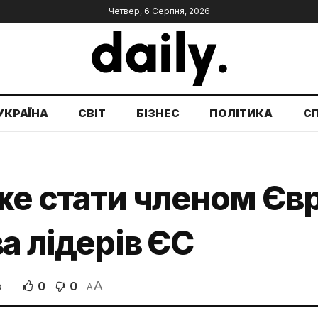
Четвер, 6 Серпня, 2026
УКРАЇНА
СВІТ
БІЗНЕС
ПОЛІТИКА
С
же стати членом Єв
а лідерів ЄС
A
0
0
В
A