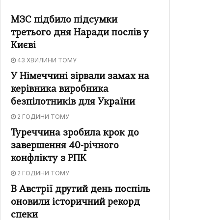
МЗС підбило підсумки
третього дня Наради послів у
Києві
43 ХВИЛИНИ ТОМУ
У Німеччині зірвали замах на
керівника виробника
безпілотників для України
2 ГОДИНИ ТОМУ
Туреччина зробила крок до
завершення 40-річного
конфлікту з РПК
2 ГОДИНИ ТОМУ
В Австрії другий день поспіль
оновили історичний рекорд
спеки