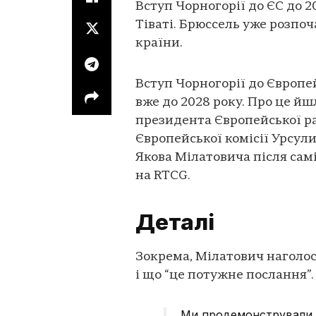
Вступ Чорногорії до ЄС до 2
Тіваті. Брюссель уже розпо
країни.
Вступ Чорногорії до Європ
вже до 2028 року. Про це йш
президента Європейської р
Європейської комісії Урсул
Якова Мілатовича після самі
на RTCG.
Деталі
Зокрема, Мілатович наголос
і що “це потужне послання”.
Ми продемонстрували ве