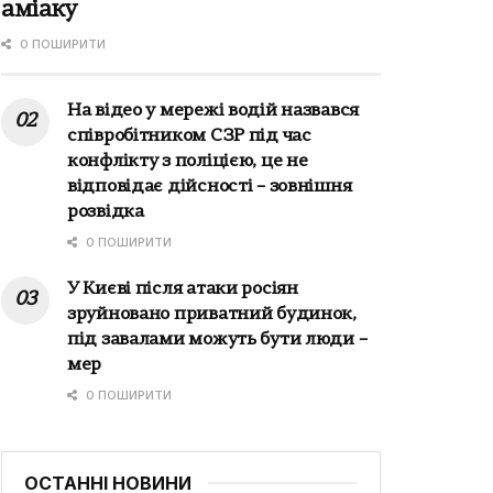
аміаку
0 ПОШИРИТИ
На відео у мережі водій назвався
співробітником СЗР під час
конфлікту з поліцією, це не
відповідає дійсності – зовнішня
розвідка
0 ПОШИРИТИ
У Києві після атаки росіян
зруйновано приватний будинок,
під завалами можуть бути люди –
мер
0 ПОШИРИТИ
ОСТАННІ НОВИНИ