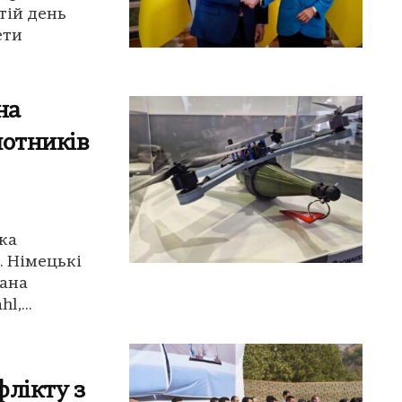
етій день
ети
на
лотників
ка
. Німецькі
фана
,...
флікту з