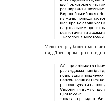
що Чорногорія є части
розширення є важливою 
Європейський шлях Чорн
на жаль, періоди засто
щоб країна стала част
національним проєктом
реалістична та досяжн
– наголосив Мілатович.
У свою чергу Кошта зазначи
над Договором про приєдна
ЄС – це спільнота цінн
розглядаємо нові ідеї
подальшого зміцнення 
Балкан залишається на
розраховувати на нашу
Європи, і я думаю, що 
цьому сенсі
– сказав президент Єв