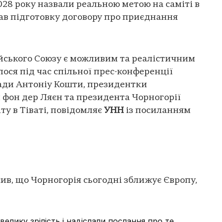
028 року назвали реальною метою на саміті в
чав підготовку договору про приєднання
ейського Союзу є можливим та реалістичним
лося під час спільної прес-конференції
ади Антоніу Кошти, президентки
и фон дер Ляєн та президента Чорногорії
ту в Тіваті, повідомляє
УНН
із посиланням
ив, що Чорногорія сьогодні зближує Європу,
лику зрілість і надіслали послання про те,