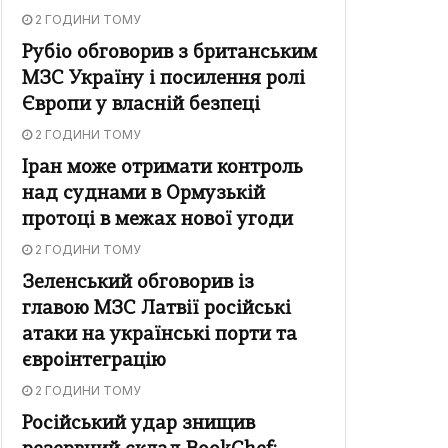
2 ГОДИНИ ТОМУ
Рубіо обговорив з британським
МЗС Україну і посилення ролі
Європи у власній безпеці
2 ГОДИНИ ТОМУ
Іран може отримати контроль
над суднами в Ормузькій
протоці в межах нової угоди
2 ГОДИНИ ТОМУ
Зеленський обговорив із
главою МЗС Латвії російські
атаки на українські порти та
євроінтеграцію
2 ГОДИНИ ТОМУ
Російський удар знищив