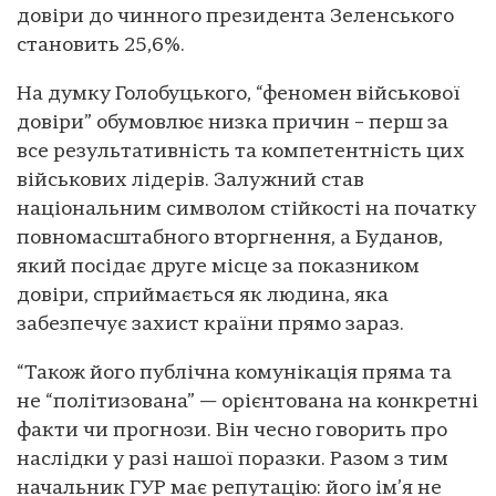
довіри до чинного президента Зеленського
становить 25,6%.
На думку Голобуцького, “феномен військової
довіри” обумовлює низка причин – перш за
все результативність та компетентність цих
військових лідерів. Залужний став
національним символом стійкості на початку
повномасштабного вторгнення, а Буданов,
який посідає друге місце за показником
довіри, сприймається як людина, яка
забезпечує захист країни прямо зараз.
“Також його публічна комунікація пряма та
не “політизована” — орієнтована на конкретні
факти чи прогнози. Він чесно говорить про
наслідки у разі нашої поразки. Разом з тим
начальник ГУР має репутацію: його ім’я не