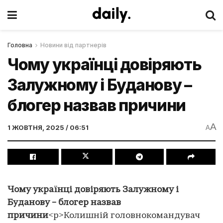
Головна
Новини від партнерів
Чому українці довіряють
Залужному і Буданову –
блогер назвав причини
A
1 ЖОВТНЯ, 2025 / 06:51
A
Чому українці довіряють Залужному і
Буданову – блогер назвав
причини
<p>Колишній головнокомандувач