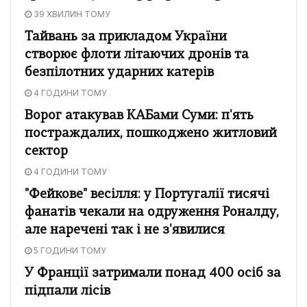
39 ХВИЛИН ТОМУ
Тайвань за прикладом України
створює флоти літаючих дронів та
безпілотних ударних катерів
4 ГОДИНИ ТОМУ
Ворог атакував КАБами Суми: п'ять
постраждалих, пошкоджено житловий
сектор
4 ГОДИНИ ТОМУ
"Фейкове" весілля: у Португалії тисячі
фанатів чекали на одруження Роналду,
але наречені так і не з'явилися
5 ГОДИНИ ТОМУ
У Франції затримали понад 400 осіб за
підпали лісів