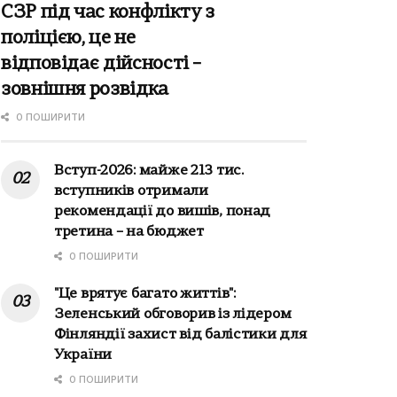
СЗР під час конфлікту з
поліцією, це не
відповідає дійсності –
зовнішня розвідка
0 ПОШИРИТИ
Вступ-2026: майже 213 тис.
вступників отримали
рекомендації до вишів, понад
третина – на бюджет
0 ПОШИРИТИ
"Це врятує багато життів":
Зеленський обговорив із лідером
Фінляндії захист від балістики для
України
0 ПОШИРИТИ