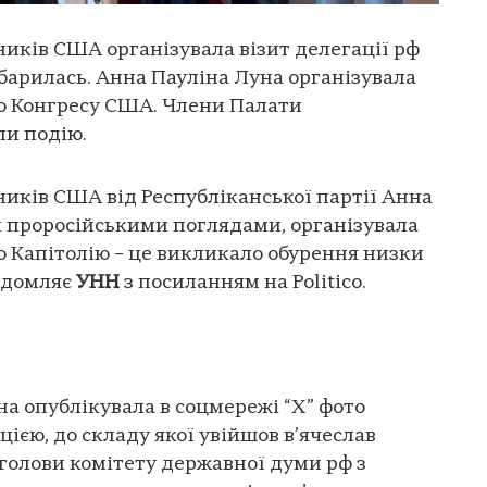
иків США організувала візит делегації рф
абарилась. Анна Пауліна Луна організувала
 до Конгресу США. Члени Палати
ли подію.
иків США від Республіканської партії Анна
и проросійськими поглядами, організувала
до Капітолію – це викликало обурення низки
відомляє
УНН
з посиланням на Politico.
на опублікувала в соцмережі “Х” фото
цією, до складу якої увійшов в’ячеслав
голови комітету державної думи рф з