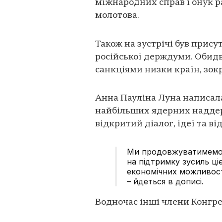
міжнародних справ і онук р
молотова.
Також на зустрічі був прису
російської держдуми. Обидва
санкціями низки країн, зок
Анна Пауліна Луна написала
найбільших ядерних наддер
відкритий діалог, ідеї та ві
Ми продовжуватимемо 
на підтримку зусиль ці
економічних можливос
– йдеться в дописі.
Водночас інші члени Конгре