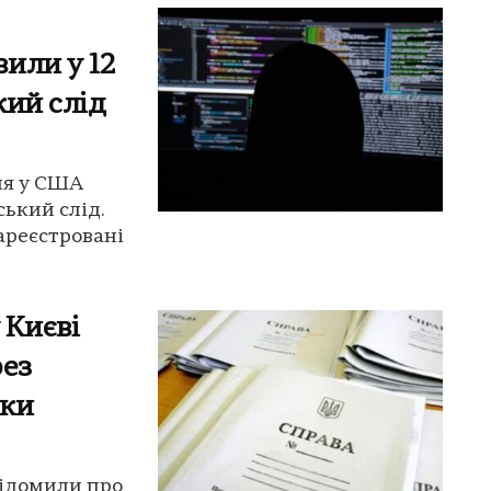
или у 12
кий слід
ня у США
ський слід.
ареєстровані
 Києві
рез
тки
відомили про