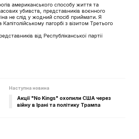
гів американського способу життя та
асових убивств, представників воєнного
на не слід у жодний спосіб приймати. Я
 Капітолійському пагорбі з візитом Третього
редставників від Республіканської партії
Наступна новина
Акції "No Kings" охопили США через
війну в Ірані та політику Трампа