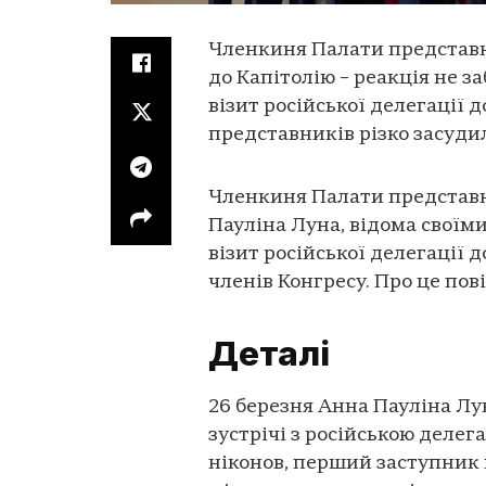
Членкиня Палати представн
до Капітолію – реакція не з
візит російської делегації
представників різко засуди
Членкиня Палати представн
Пауліна Луна, відома своїм
візит російської делегації 
членів Конгресу. Про це по
Деталі
26 березня Анна Пауліна Лу
зустрічі з російською делега
ніконов, перший заступник 