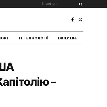
ПОРТ
IT ТЕХНОЛОГІЇ
DAILY LIFE
США
Капітолію –