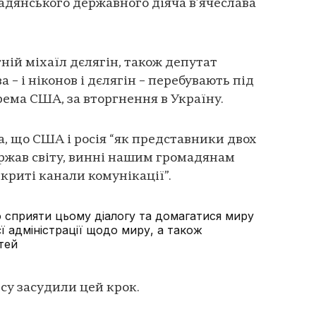
адянського державного діяча в’ячеслава
тній міхаїл дєлягін, також депутат
 – і ніконов і дєлягін – перебувають під
рема США, за вторгнення в Україну.
, що США і росія “як представники двох
жав світу, винні нашим громадянам
дкриті канали комунікації”.
сприяти цьому діалогу та домагатися миру
єї адміністрації щодо миру, а також
тей
су засудили цей крок.