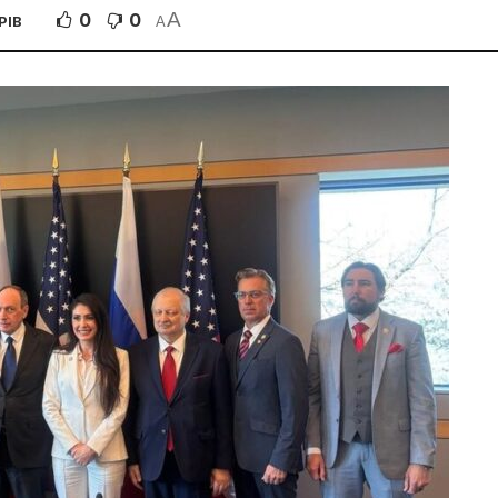
A
0
0
РІВ
A