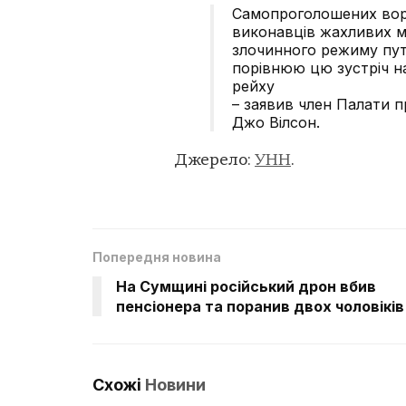
Самопроголошених воро
виконавців жахливих м
злочинного режиму путі
порівнюю цю зустріч на
рейху
– заявив член Палати п
Джо Вілсон.
Джерело:
УНН
.
Попередня новина
На Сумщині російський дрон вбив
пенсіонера та поранив двох чоловіків
Схожі
Новини