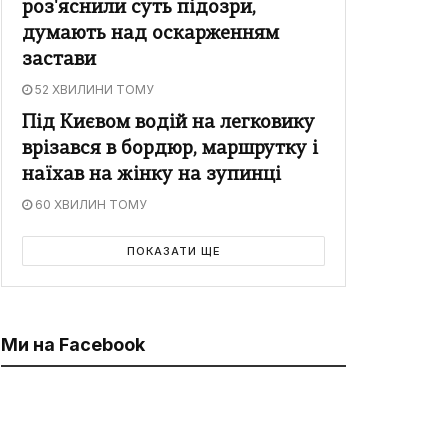
роз'яснили суть підозри,
думають над оскарженням
застави
52 ХВИЛИНИ ТОМУ
Під Києвом водій на легковику
врізався в бордюр, маршрутку і
наїхав на жінку на зупинці
60 ХВИЛИН ТОМУ
ПОКАЗАТИ ЩЕ
Ми на Facebook