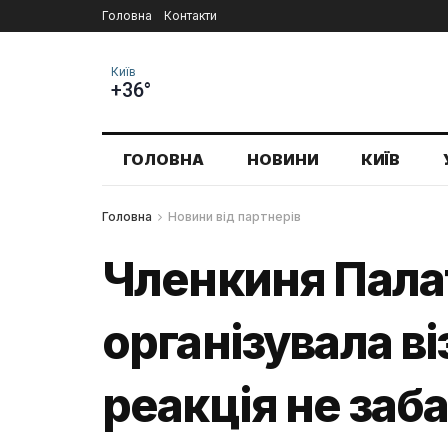
Головна
Контакти
Київ
+36°
ГОЛОВНА
НОВИНИ
КИЇВ
Головна
Новини від партнерів
Членкиня Пала
організувала ві
реакція не заб