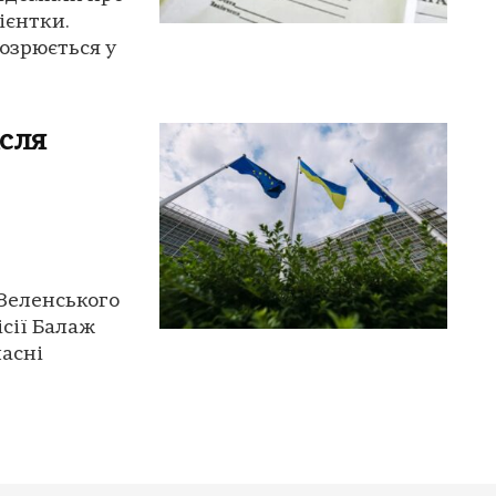
ієнтки.
дозрюється у
ісля
 Зеленського
сії Балаж
ласні