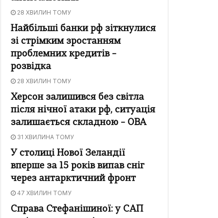
28 ХВИЛИН ТОМУ
Найбільші банки рф зіткнулися
зі стрімким зростанням
проблемних кредитів –
розвідка
28 ХВИЛИН ТОМУ
Херсон залишився без світла
після нічної атаки рф, ситуація
залишається складною – ОВА
31 ХВИЛИНА ТОМУ
У столиці Нової Зеландії
вперше за 15 років випав сніг
через антарктичний фронт
47 ХВИЛИН ТОМУ
Справа Стефанішиної: у САП