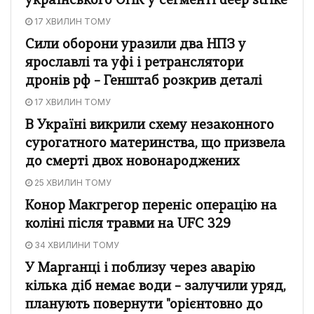
українського ОПК у сегменті deep strike
17 ХВИЛИН ТОМУ
Сили оборони уразили два НПЗ у
ярославлі та уфі і ретранслятори
дронів рф – Генштаб розкрив деталі
17 ХВИЛИН ТОМУ
В Україні викрили схему незаконного
сурогатного материнства, що призвела
до смерті двох новонароджених
25 ХВИЛИН ТОМУ
Конор Макгрегор переніс операцію на
коліні після травми на UFC 329
34 ХВИЛИНИ ТОМУ
У Марганці і поблизу через аварію
кілька діб немає води – залучили уряд,
планують повернути "орієнтовно до