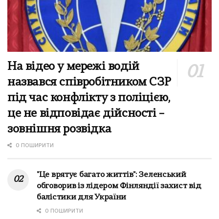
На відео у мережі водій
назвався співробітником СЗР
під час конфлікту з поліцією,
це не відповідає дійсності –
зовнішня розвідка
0 ПОШИРИТИ
"Це врятує багато життів": Зеленський
обговорив із лідером Фінляндії захист від
балістики для України
0 ПОШИРИТИ