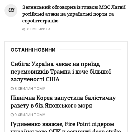
Зеленський обговорив із главою МЗС Латвії
російські атаки на українські порти та
євроінтеграцію
0 ПОШИРИТИ
ОСТАННІ НОВИНИ
Сибіга: Україна чекає на приїзд
перемовників Трампа і хоче більшої
залученості США
8 ХВИЛИН ТОМУ
Північна Корея запустила балістичну
ракету в бік Японського моря
9 ХВИЛИН ТОМУ
Гудименко вважає, Fire Point лідером