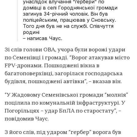
унаслідок влучання “гербери” по
домівці в селі Городнянської громади
загинув 34-річний чоловік. Він був
поліцейським, працював у Сновську.
Того дня був не на службі. Співчуття
родині
– написав Чаус.
Зі слів голови ОВА, учора були ворожі удари
по Семенівці і громаді. “Ворог атакував місто
FPV-дронами. Пошкоджені вікна в
багатоповерхівці, загорілася господарська
будівля, пошкоджені автівки”, – вказав він.
“У Жадовому Семенівської громади “молнія”
поцілила по комунальній інфраструктурі. У
Погорільцях – удар БпЛА по старостату”, –
повідомив Чаус.
З його слів, під ударом “гербер” ворога був