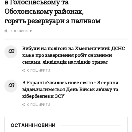
в Голосіївському та
Оболонському районах,
горять резервуари з паливом
0 ПОШИРИТИ
Вибухи на полігоні на Хмельниччині: ДСНС
каже про завершення робіт оновними
силами, ліквідація наслідків триває
0 ПОШИРИТИ
В Україні з'явилось нове свято – 8 серпня
відзначатиметься День Військ зв'язку та
кібербезпеки ЗСУ
0 ПОШИРИТИ
ОСТАННІ НОВИНИ