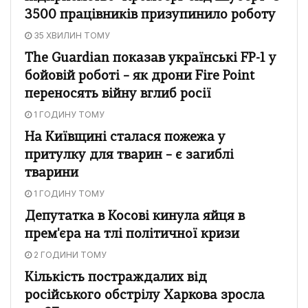
3500 працівників призупинило роботу
35 ХВИЛИН ТОМУ
The Guardian показав українські FP-1 у
бойовій роботі – як дрони Fire Point
переносять війну вглиб росії
1 ГОДИНУ ТОМУ
На Київщині сталася пожежа у
притулку для тварин – є загиблі
тварини
1 ГОДИНУ ТОМУ
Депутатка в Косові кинула яйця в
прем'єра на тлі політичної кризи
2 ГОДИНИ ТОМУ
Кількість постраждалих від
російського обстрілу Харкова зросла