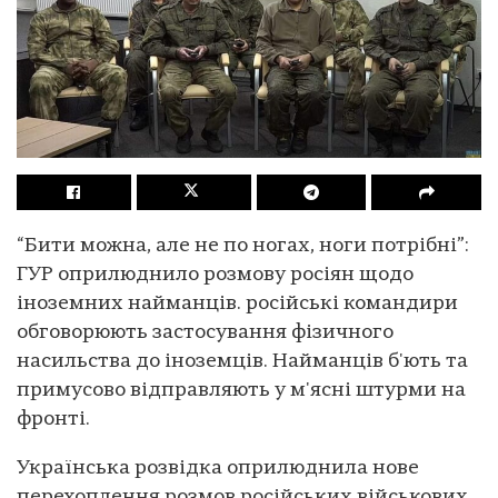
“Бити можна, але не по ногах, ноги потрібні”:
ГУР оприлюднило розмову росіян щодо
іноземних найманців. російські командири
обговорюють застосування фізичного
насильства до іноземців. Найманців б'ють та
примусово відправляють у м'ясні штурми на
фронті.
Українська розвідка оприлюднила нове
перехоплення розмов російських військових,