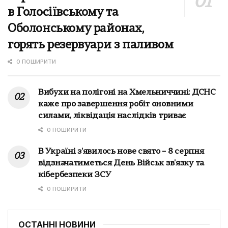
в Голосіївському та
Оболонському районах,
горять резервуари з паливом
0 ПОШИРИТИ
Вибухи на полігоні на Хмельниччині: ДСНС
каже про завершення робіт оновними
силами, ліквідація наслідків триває
0 ПОШИРИТИ
В Україні з'явилось нове свято – 8 серпня
відзначатиметься День Військ зв'язку та
кібербезпеки ЗСУ
0 ПОШИРИТИ
ОСТАННІ НОВИНИ