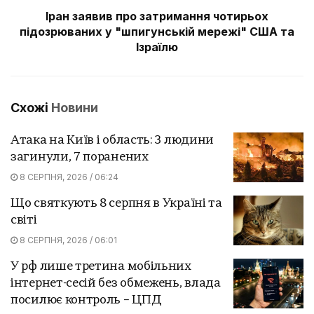
Іран заявив про затримання чотирьох
підозрюваних у "шпигунській мережі" США та
Ізраїлю
Схожі
Новини
Атака на Київ і область: 3 людини
загинули, 7 поранених
8 СЕРПНЯ, 2026 / 06:24
Що святкують 8 серпня в Україні та
світі
8 СЕРПНЯ, 2026 / 06:01
У рф лише третина мобільних
інтернет-сесій без обмежень, влада
посилює контроль – ЦПД