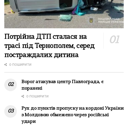
Потрійна ДТП сталася на
трасі під Тернополем, серед
постраждалих дитина
0 ПОШИРИТИ
Ворог атакував центр Павлограда, є
поранені
0 ПОШИРИТИ
Рух до пунктів пропуску на кордоні України
з Молдовою обмежено через російські
удари