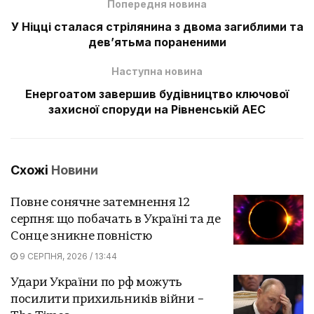
Попередня новина
У Ніцці сталася стрілянина з двома загиблими та
дев’ятьма пораненими
Наступна новина
Енергоатом завершив будівництво ключової
захисної споруди на Рівненській АЕС
Схожі
Новини
Повне сонячне затемнення 12
серпня: що побачать в Україні та де
Сонце зникне повністю
9 СЕРПНЯ, 2026 / 13:44
Удари України по рф можуть
посилити прихильників війни –