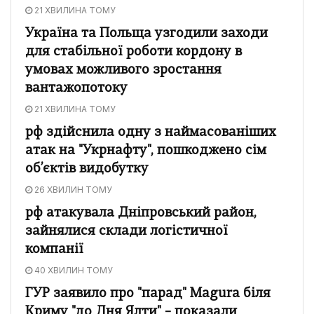
21 ХВИЛИНА ТОМУ
Україна та Польща узгодили заходи
для стабільної роботи кордону в
умовах можливого зростання
вантажопотоку
21 ХВИЛИНА ТОМУ
рф здійснила одну з наймасованіших
атак на "Укрнафту", пошкоджено сім
об’єктів видобутку
26 ХВИЛИН ТОМУ
рф атакувала Дніпровський район,
зайнялися склади логістичної
компанії
40 ХВИЛИН ТОМУ
ГУР заявило про "парад" Magura біля
Криму "до Дня Ялти" – показали