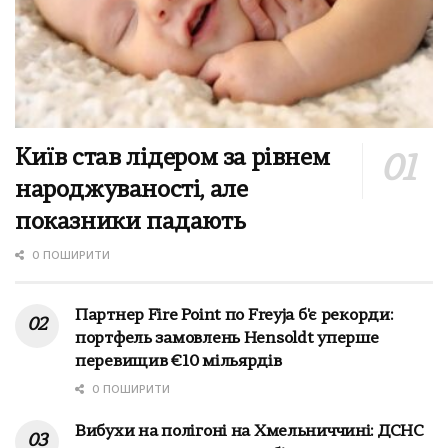
Київ став лідером за рівнем
народжуваності, але
показники падають
0 ПОШИРИТИ
Партнер Fire Point по Freyja б'є рекорди:
портфель замовлень Hensoldt уперше
перевищив €10 мільярдів
0 ПОШИРИТИ
Вибухи на полігоні на Хмельниччині: ДСНС