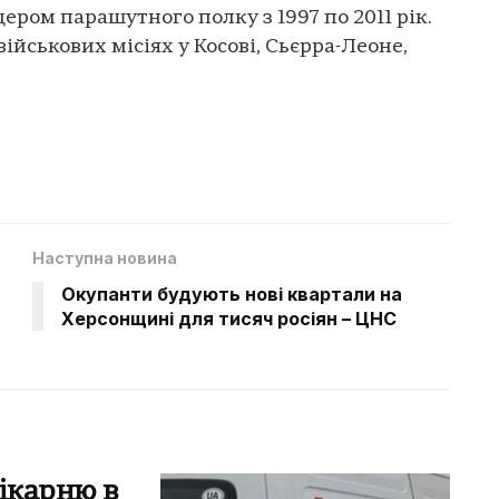
ром парашутного полку з 1997 по 2011 рік.
 військових місіях у Косові, Сьєрра-Леоне,
Наступна новина
Окупанти будують нові квартали на
Херсонщині для тисяч росіян – ЦНС
ікарню в