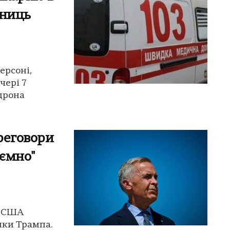
вниць
ерсоні,
чері 7
 дрона
ереговори
ємно"
з США
ики Трампа.