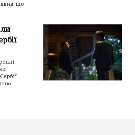
аявив, що
али
ербії
ронні
ни
Сербії
онню