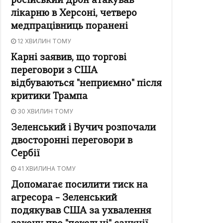
російський дрон атакував
лікарню в Херсоні, четверо
медпрацівниць поранені
12 ХВИЛИН ТОМУ
Карні заявив, що торгові
переговори з США
відбуваються "неприємно" після
критики Трампа
30 ХВИЛИН ТОМУ
Зеленський і Вучич розпочали
двосторонні переговори в
Сербії
41 ХВИЛИНА ТОМУ
Допомагає посилити тиск на
агресора – Зеленський
подякував США за ухвалення