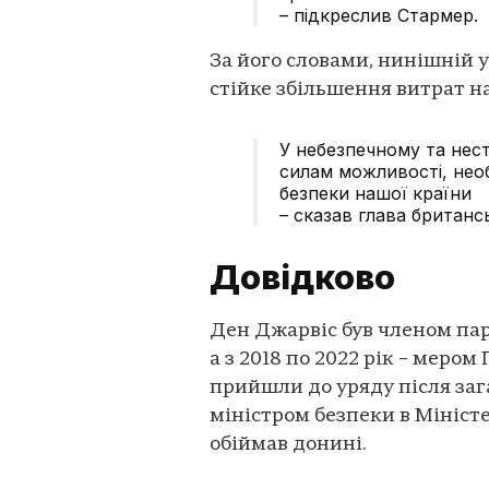
– підкреслив Стармер.
За його словами, нинішній 
стійке збільшення витрат на
У небезпечному та нес
силам можливості, необ
безпеки нашої країни
– сказав глава британс
Довідково
Ден Джарвіс був членом парл
а з 2018 по 2022 рік – меро
прийшли до уряду після заг
міністром безпеки в Міністе
обіймав донині.