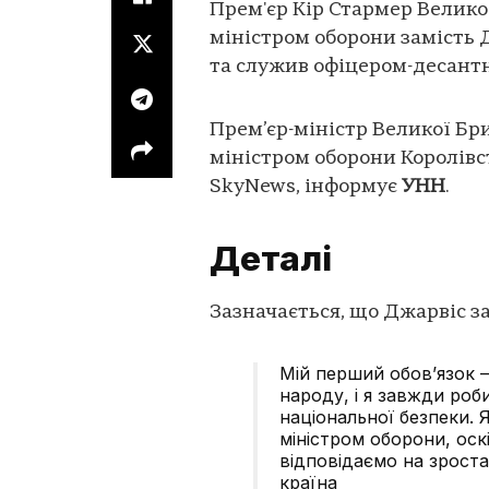
Прем'єр Кір Стармер Велико
міністром оборони замість 
та служив офіцером-десант
Прем’єр-міністр Великої Бр
міністром оборони Королівс
SkyNews, інформує
УНН
.
Деталі
Зазначається, що Джарвіс за
Мій перший обов’язок 
народу, і я завжди роб
національної безпеки.
міністром оборони, оск
відповідаємо на зроста
країна