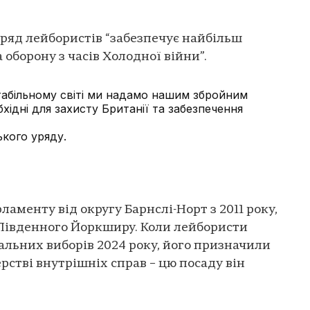
уряд лейбористів “забезпечує найбільш
 оборону з часів Холодної війни”.
табільному світі ми надамо нашим збройним
хідні для захисту Британії та забезпечення
ького уряду.
аменту від округу Барнслі-Норт з 2011 року,
м Південного Йоркширу. Коли лейбористи
альних виборів 2024 року, його призначили
рстві внутрішніх справ – цю посаду він