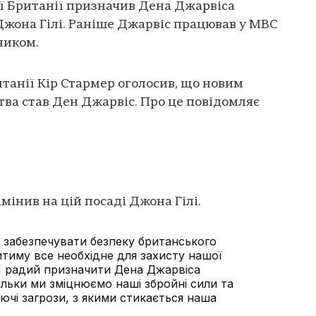
ї Британії призначив Дена Джарвіса
Джона Гілі. Раніше Джарвіс працював у МВС
ником.
итанії Кір Стармер оголосив, що новим
тва став Ден Джарвіс. Про це повідомляє
мінив на цій посаді Джона Гілі.
– забезпечувати безпеку британського
итиму все необхідне для захисту нашої
 Я радий призначити Дена Джарвіса
ільки ми зміцнюємо наші збройні сили та
ючі загрози, з якими стикається наша