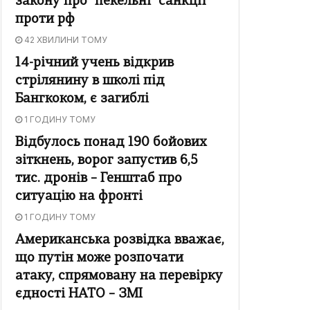
закону про "пекельні" санкції
проти рф
42 ХВИЛИНИ ТОМУ
14-річний учень відкрив
стрілянину в школі під
Бангкоком, є загиблі
1 ГОДИНУ ТОМУ
Відбулось понад 190 бойових
зіткнень, ворог запустив 6,5
тис. дронів – Генштаб про
ситуацію на фронті
1 ГОДИНУ ТОМУ
Американська розвідка вважає,
що путін може розпочати
атаку, спрямовану на перевірку
єдності НАТО – ЗМІ