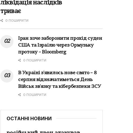
ліквідація наслідків
триває
0 ПОШИРИТИ
Іран хоче заборонити прохід суден
США та Ізраїлю через Ормузьку
протоку – Bloomberg
0 ПОШИРИТИ
В Україні з'явилось нове свято – 8
серпня відзначатиметься День
Військ зв'язку та кібербезпеки ЗСУ
0 ПОШИРИТИ
ОСТАННІ НОВИНИ