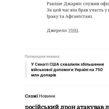
Раніше Джарвіс служив офіце
За цей час він брав участь у
Іраку та Афганістані.
Джерело:
УНН
.
Попередня новина
У Сенаті США схвалили збільшення
військової допомоги Україні на 750
млн доларів
Схожі
Новини
російський дрон атакував л