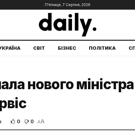
П’ятниця, 7 Серпня, 2026
УКРАЇНА
СВІТ
БІЗНЕС
ПОЛІТИКА
С
ала нового міністра
рвіс
A
0
0
В
A