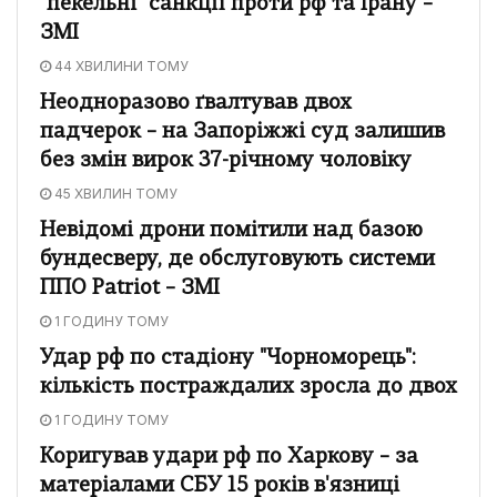
"пекельні" санкції проти рф та Ірану –
ЗМІ
44 ХВИЛИНИ ТОМУ
Неодноразово ґвалтував двох
падчерок – на Запоріжжі суд залишив
без змін вирок 37-річному чоловіку
45 ХВИЛИН ТОМУ
Невідомі дрони помітили над базою
бундесверу, де обслуговують системи
ППО Patriot – ЗМІ
1 ГОДИНУ ТОМУ
Удар рф по стадіону "Чорноморець":
кількість постраждалих зросла до двох
1 ГОДИНУ ТОМУ
Коригував удари рф по Харкову – за
матеріалами СБУ 15 років в'язниці