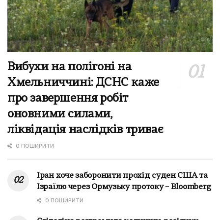
Вибухи на полігоні на
Хмельниччині: ДСНС каже
про завершення робіт
оновними силами,
ліквідація наслідків триває
0 ПОШИРИТИ
Іран хоче заборонити прохід суден США та
Ізраїлю через Ормузьку протоку – Bloomberg
0 ПОШИРИТИ