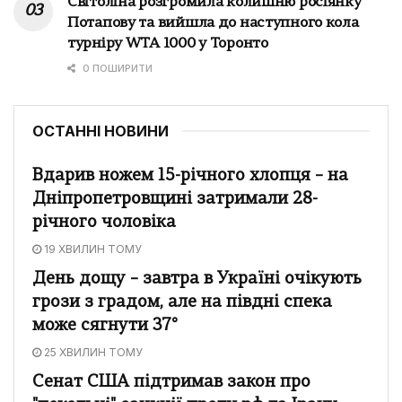
Світоліна розгромила колишню росіянку
Потапову та вийшла до наступного кола
турніру WTA 1000 у Торонто
0 ПОШИРИТИ
ОСТАННІ НОВИНИ
Вдарив ножем 15-річного хлопця – на
Дніпропетровщині затримали 28-
річного чоловіка
19 ХВИЛИН ТОМУ
День дощу – завтра в Україні очікують
грози з градом, але на півдні спека
може сягнути 37°
25 ХВИЛИН ТОМУ
Сенат США підтримав закон про