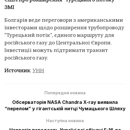
США про розширення “Турецького потоку” –
ЗМІ
Болгарія веде переговори з американськими
інвесторами щодо розширення трубопроводу
“Турецький потік”, єдиного маршруту для
російського газу до Центральної Європи.
Інвестиції можуть підтримати транзит
російського газу.
Источник
:
УНН
Попередня новина
Обсерваторія NASA Chandra X-ray виявила
“перелом” у гігантській нитці Чумацького Шляху
Наступна новина
Норвегія передасть Україні всі обіцяні F-16 до