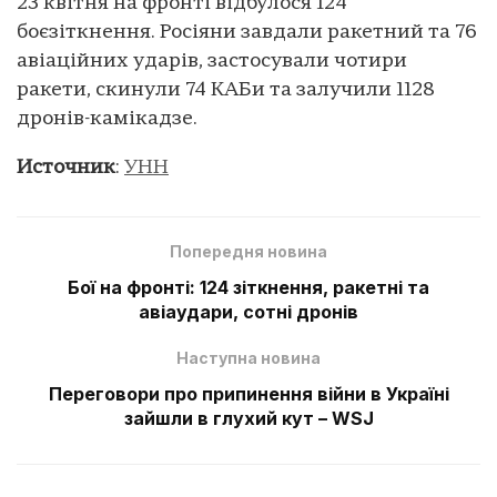
23 квітня на фронті відбулося 124
боєзіткнення. Росіяни завдали ракетний та 76
авіаційних ударів, застосували чотири
ракети, скинули 74 КАБи та залучили 1128
дронів-камікадзе.
Источник
:
УНН
Попередня новина
Бої на фронті: 124 зіткнення, ракетні та
авіаудари, сотні дронів
Наступна новина
Переговори про припинення війни в Україні
зайшли в глухий кут – WSJ