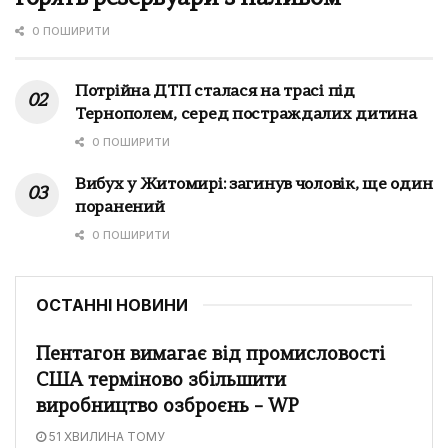
0 ПОШИРИТИ
Потрійна ДТП сталася на трасі під
Тернополем, серед постраждалих дитина
0 ПОШИРИТИ
Вибух у Житомирі: загинув чоловік, ще один
поранений
0 ПОШИРИТИ
ОСТАННІ НОВИНИ
Пентагон вимагає від промисловості
США терміново збільшити
виробництво озброєнь – WP
51 ХВИЛИНА ТОМУ