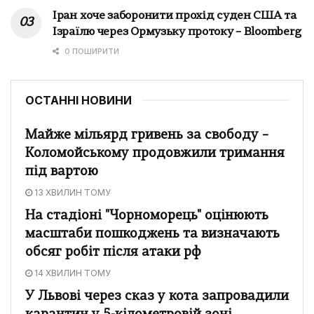
Іран хоче заборонити прохід суден США та
Ізраїлю через Ормузьку протоку – Bloomberg
0 ПОШИРИТИ
ОСТАННІ НОВИНИ
Майже мільярд гривень за свободу –
Коломойському продовжили тримання
під вартою
13 ХВИЛИН ТОМУ
На стадіоні "Чорноморець" оцінюють
масштаби пошкоджень та визначають
обсяг робіт після атаки рф
14 ХВИЛИН ТОМУ
У Львові через сказ у кота запровадили