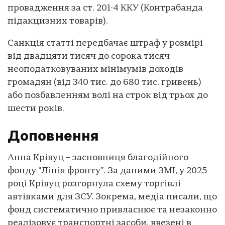
провадження за ст. 201-4 ККУ (Контрабанда
підакцизних товарів).
Санкція статті передбачає штраф у розмірі
від двадцяти тисяч до сорока тисяч
неоподатковуваних мінімумів доходів
громадян (від 340 тис. до 680 тис. гривень)
або позбавленням волі на строк від трьох до
шести років.
Доповнення
Анна Крівуц – засновниця благодійного
фонду “Лінія фронту”. За даними ЗМІ, у 2025
році Крівуц розгорнула схему торгівлі
автівками для ЗСУ. Зокрема, медіа писали, що
фонд систематично привласнює та незаконно
реалізовує транспортні засоби, ввезені в