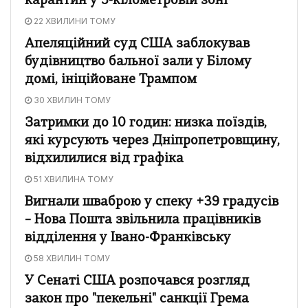
карантин у 5-кілометровій зоні
22 ХВИЛИНИ ТОМУ
Апеляційний суд США заблокував
будівництво бальної зали у Білому
домі, ініційоване Трампом
30 ХВИЛИН ТОМУ
Затримки до 10 годин: низка поїздів,
які курсують через Дніпропетровщину,
відхилилися від графіка
51 ХВИЛИНА ТОМУ
Вигнали шваброю у спеку +39 градусів
– Нова Пошта звільнила працівників
відділення у Івано-Франківську
58 ХВИЛИН ТОМУ
У Сенаті США розпочався розгляд
закон про "пекельні" санкції Грема