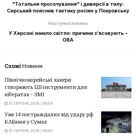
"Тотальне просочування" і диверсії в тилу:
Сирський пояснив тактику росіян у Покровську
Наступна новина
У Херсоні зникло світло: причини зʼясовують –
ОВА
Схожі
Новини
Північнокорейські хакери
створюють ШІ-інструменти для
кібератак – ЗМІ
10 СЕРПНЯ, 2026 / 08:54
Уже 14 постраждалих від удару рф
КАБами у Сумах
10 СЕРПНЯ, 2026 / 08:50