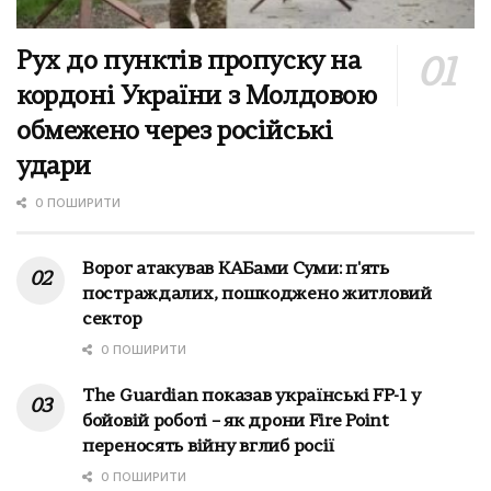
Рух до пунктів пропуску на
кордоні України з Молдовою
обмежено через російські
удари
0 ПОШИРИТИ
Ворог атакував КАБами Суми: п'ять
постраждалих, пошкоджено житловий
сектор
0 ПОШИРИТИ
The Guardian показав українські FP-1 у
бойовій роботі – як дрони Fire Point
переносять війну вглиб росії
0 ПОШИРИТИ