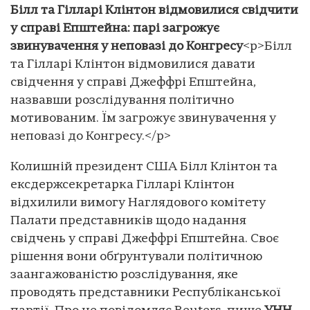
Білл та Гілларі Клінтон відмовилися свідчити
у справі Епштейна: парі загрожує
звинувачення у неповазі до Конгресу
<p>Білл
та Гілларі Клінтон відмовилися давати
свідчення у справі Джеффрі Епштейна,
назвавши розслідування політично
мотивованим. Їм загрожує звинувачення у
неповазі до Конгресу.</p>
Колишній президент США Білл Клінтон та
ексдержсекретарка Гілларі Клінтон
відхилили вимогу Наглядового комітету
Палати представників щодо надання
свідчень у справі Джеффрі Епштейна. Своє
рішення вони обґрунтували політичною
заангажованістю розслідування, яке
проводять представники Республіканської