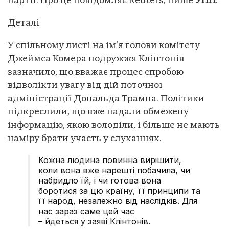
партії. Про це повідомляє Reuters, пише
УНН
.
Деталі
У спільному листі на ім’я голови комітету
Джеймса Комера подружжя Клінтонів
зазначило, що вважає процес спробою
відволікти увагу від дій поточної
адміністрації Дональда Трампа. Політики
підкреслили, що вже надали обмежену
інформацію, якою володіли, і більше не мають
наміру брати участь у слуханнях.
Кожна людина повинна вирішити,
коли вона вже нарешті побачила, чи
набридло їй, і чи готова вона
боротися за цю країну, її принципи та
її народ, незалежно від наслідків. Для
нас зараз саме цей час
– йдеться у заяві Клінтонів.