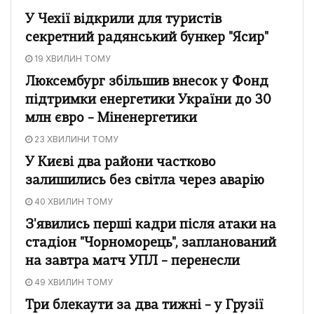
У Чехії відкрили для туристів
секретний радянський бункер "Ясир"
19 ХВИЛИН ТОМУ
Люксембург збільшив внесок у Фонд
підтримки енергетики України до 30
млн євро – Міненергетики
23 ХВИЛИНИ ТОМУ
У Києві два райони частково
залишились без світла через аварію
40 ХВИЛИН ТОМУ
З'явились перші кадри після атаки на
стадіон "Чорноморець", запланований
на завтра матч УПЛ – перенесли
49 ХВИЛИН ТОМУ
Три блекаути за два тижні – у Грузії