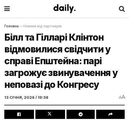
Головна
Новини від партнерів
Білл та Гілларі Клінтон
відмовилися свідчити у
справі Епштейна: парі
загрожує звинувачення у
неповазі до Конгресу
A
13 СІЧНЯ, 2026 / 19:38
A