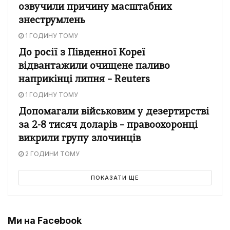
озвучили причину масштабних
знеструмлень
1 ГОДИНУ ТОМУ
До росії з Південної Кореї
відвантажили очищене паливо
наприкінці липня – Reuters
1 ГОДИНУ ТОМУ
Допомагали військовим у дезертирстві
за 2-8 тисяч доларів – правоохоронці
викрили групу злочинців
2 ГОДИНИ ТОМУ
ПОКАЗАТИ ЩЕ
Ми на Facebook