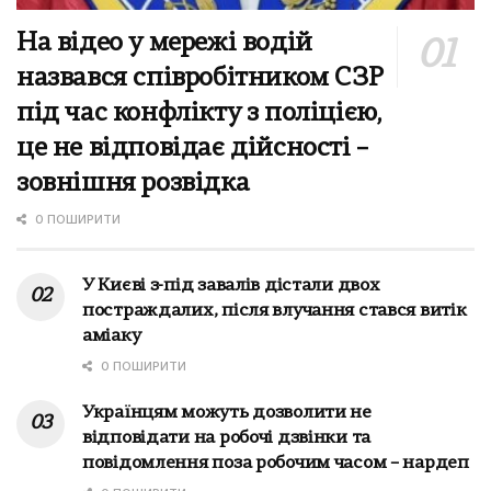
На відео у мережі водій
назвався співробітником СЗР
під час конфлікту з поліцією,
це не відповідає дійсності –
зовнішня розвідка
0 ПОШИРИТИ
У Києві з-під завалів дістали двох
постраждалих, після влучання стався витік
аміаку
0 ПОШИРИТИ
Українцям можуть дозволити не
відповідати на робочі дзвінки та
повідомлення поза робочим часом – нардеп