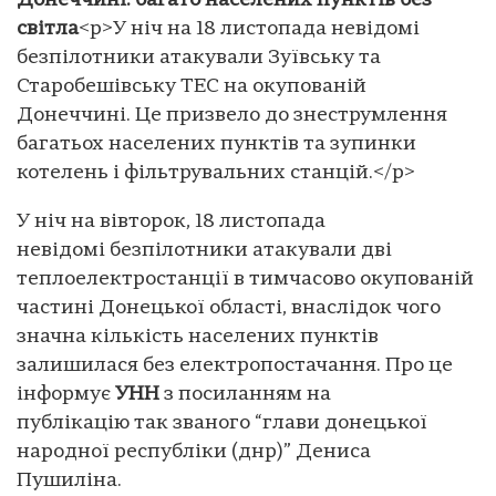
Донеччині: багато населених пунктів без
світла
<p>У ніч на 18 листопада невідомі
безпілотники атакували Зуївську та
Старобешівську ТЕС на окупованій
Донеччині. Це призвело до знеструмлення
багатьох населених пунктів та зупинки
котелень і фільтрувальних станцій.</p>
У ніч на вівторок, 18 листопада
невідомі безпілотники атакували дві
теплоелектростанції в тимчасово окупованій
частині Донецької області, внаслідок чого
значна кількість населених пунктів
залишилася без електропостачання. Про це
інформує
УНН
з посиланням на
публікацію так званого “глави донецької
народної республіки (днр)” Дениса
Пушиліна.