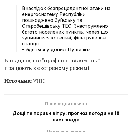
Внаслідок безпрецедентної атаки на
енергосистему Республіки
пошкоджено Зуївську та
Старобешівську ТЕС. Знеструмлено
багато населених пунктів, через що
зупинилися котельні, фільтрувальні
станції
– йдеться у дописі Пушиліна.
Він додав, що “профільні відомства”
працюють в екстреному режимі.
Источник
:
УНН
Попередня новина
Дощі та пориви вітру: прогноз погоди на 18
листопада
Наступна новина