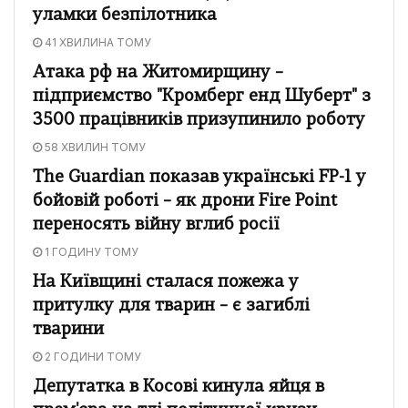
уламки безпілотника
41 ХВИЛИНА ТОМУ
Атака рф на Житомирщину –
підприємство "Кромберг енд Шуберт" з
3500 працівників призупинило роботу
58 ХВИЛИН ТОМУ
The Guardian показав українські FP-1 у
бойовій роботі – як дрони Fire Point
переносять війну вглиб росії
1 ГОДИНУ ТОМУ
На Київщині сталася пожежа у
притулку для тварин – є загиблі
тварини
2 ГОДИНИ ТОМУ
Депутатка в Косові кинула яйця в